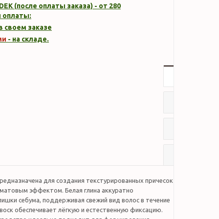
DEK (после оплаты заказа) - от 280
 оплаты:
 в своем заказе
ми
- на складе.
Описание
Характер
Отзывы
Наличие
предназначена для создания текстурированных причесок
 матовым эффектом. Белая глина аккуратно
лишки себума, поддерживая свежий вид волос в течение
 воск обеспечивает лёгкую и естественную фиксацию.