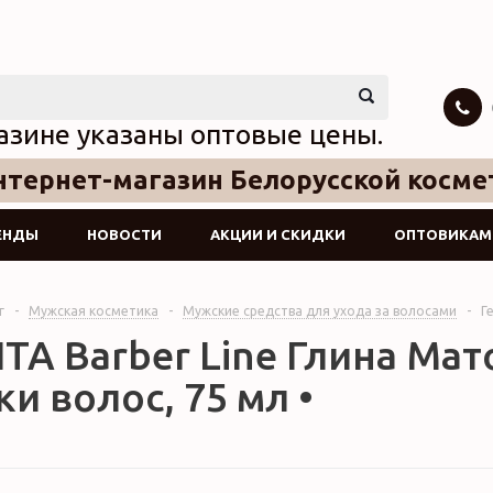
азине указаны оптовые цены.
тернет-магазин Белорусской косме
ЕНДЫ
НОВОСТИ
АКЦИИ И СКИДКИ
ОПТОВИКАМ
г
-
Мужская косметика
-
Мужские средства для ухода за волосами
-
Г
ТА Barber Line Глина Мат
и волос, 75 мл •