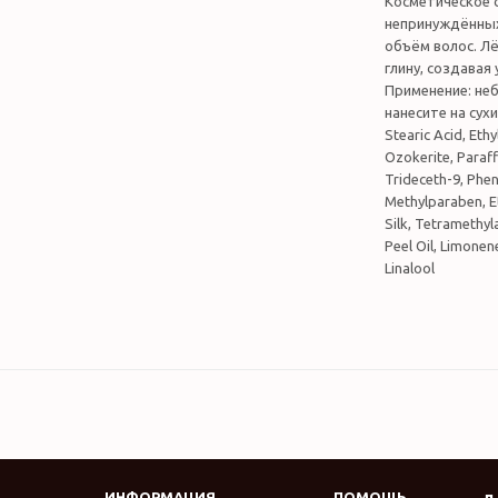
Косметическое 
непринуждённых
объём волос. Л
глину, создава
Применение: не
нанесите на сух
Stearic Acid, Eth
Ozokerite, Paraff
Trideceth-9, Phen
Methylparaben, E
Silk, Tetramethyl
Peel Oil, Limonen
Linalool
ИНФОРМАЦИЯ
ПОМОЩЬ