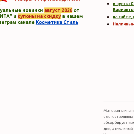
в пунты C
Варианты
уальные новинки
август 2026
от
ИТА" и
купоны на скидку
в нашем
на сайте,
леграм канале
Косметика Стиль
Наличны
Матовая глина 
с естественным
абсорбирует из
дня, а пчелиный