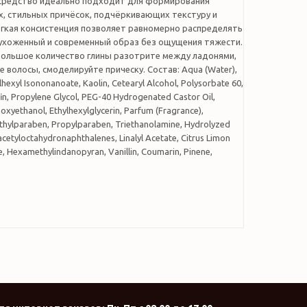
средство идеально подходит для формирования
, стильных причёсок, подчёркивающих текстуру и
ёгкая консистенция позволяет равномерно распределять
я ухоженный и современный образ без ощущения тяжести.
большое количество глины разотрите между ладонями,
ие волосы, смоделируйте прическу. Состав: Aqua (Water),
ylhexyl Isononanoate, Kaolin, Cetearyl Alcohol, Polysorbate 60,
in, Propylene Glycol, PEG-40 Hydrogenated Castor Oil,
oxyethanol, Ethylhexylglycerin, Parfum (Fragrance),
thylparaben, Propylparaben, Triethanolamine, Hydrolyzed
acetyloctahydronaphthalenes, Linalyl Acetate, Citrus Limon
e, Hexamethylindanopyran, Vanillin, Coumarin, Pinene,