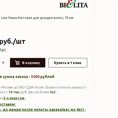
Line Глина Матовая для укладки волос, 75 мл
руб.
/шт
1шт.
В корзину
Купить в 1 клик
 сумма заказа -
5000
рублей
 Москве до ПВЗ СДЭК после сборки и оплаты заказа (1-
мма от
10 тыс.
руб. (вес не более
3кг
)
3-х пунктов.
из
оставки:
, до двери после оплаты заказа(вес до
4кг
) -