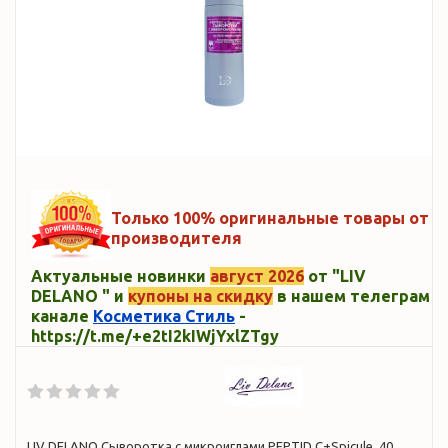
Только 100% оригинальные товары от
производителя
Актуальные новинки
август 2026
от "LIV
DELANO " и
купоны на скидку
в нашем телеграм
канале
Косметика Стиль
-
https://t.me/+e2tI2kIWjYxlZTgy
LIV DELANO Сыворотка с микроиглами PEPTID C+Spicule, 40