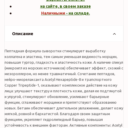
на сайте, в своем заказе
Наличными
- на складе.
Описание
Пептидная формула сыворотки стимулирует выработку
коллагена и эластина, тем самым уменьшая видимость морщин,
повышая тургор, гладкость и эластичность кожи. А наличие спикул
(микроигл из морских источников) обеспечивает эффект, схожий с
мезороллером, но менее травматичный. Сочетание пептидов,
нейро-миорелаксанта Acetyl Hexapeptide-8 и трапспортного
Copper Tripeptide-1, оказывают комплексное действие на кожу
лица: улучшают текстуру и плотность кожи, делая ее подтянутой
и упругой, стимулируют обновление, усиливают барьерные
функции, сглаживают морщинки и препятствуют образованию
новых. Бетаин обеспечивает длительное увлажнение, делает кожу
мягкой, ровной и бархатистой. Благодаря своим защитным
функциям, укрепляет гидролипидный барьер, повышая
устойчивость к внешним факторам. Активные компоненты: Acetyl