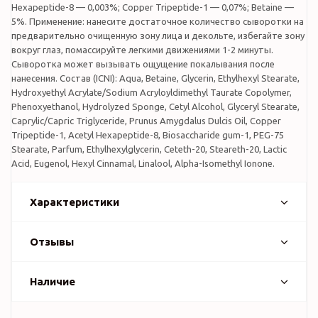
Hexapeptide-8 — 0,003%; Copper Tripeptide-1 — 0,07%; Betaine —
5%. Применение: нанесите достаточное количество сыворотки на
предварительно очищенную зону лица и декольте, избегайте зону
вокруг глаз, помассируйте легкими движениями 1-2 минуты.
Сыворотка может вызывать ощущение покалывания после
нанесения. Состав (ICNI): Aqua, Betaine, Glycerin, Ethylhexyl Stearate,
Hydroxyethyl Acrylate/Sodium Acryloyldimethyl Taurate Copolymer,
Phenoxyethanol, Hydrolyzed Sponge, Cetyl Alcohol, Glyceryl Stearate,
Caprylic/Capric Triglyceride, Prunus Amygdalus Dulcis Oil, Copper
Tripeptide-1, Acetyl Hexapeptide-8, Biosaccharide gum-1, PEG-75
Stearate, Parfum, Ethylhexylglycerin, Ceteth-20, Steareth-20, Lactic
Acid, Eugenol, Hexyl Cinnamal, Linalool, Alpha-Isomethyl Ionone.
Характеристики
Отзывы
Наличие