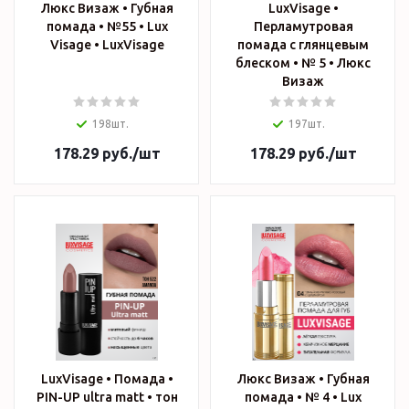
Люкс Визаж • Губная
LuxVisage •
помада • №55 • Lux
Перламутровая
Visage • LuxVisage
помада с глянцевым
блеском • № 5 • Люкс
Визаж
198шт.
197шт.
178.29
руб.
/шт
178.29
руб.
/шт
LuxVisage • Помада •
Люкс Визаж • Губная
PIN-UP ultra matt • тон
помада • № 4 • Lux