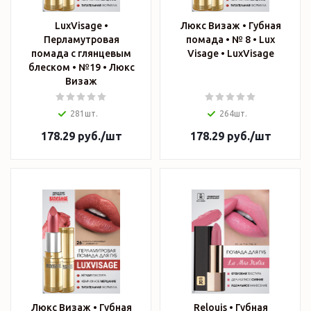
LuxVisage •
Люкс Визаж • Губная
Перламутровая
помада • № 8 • Lux
помада с глянцевым
Visage • LuxVisage
блеском • №19 • Люкс
Визаж
281шт.
264шт.
178.29
руб.
/шт
178.29
руб.
/шт
Люкс Визаж • Губная
Relouis • Губная