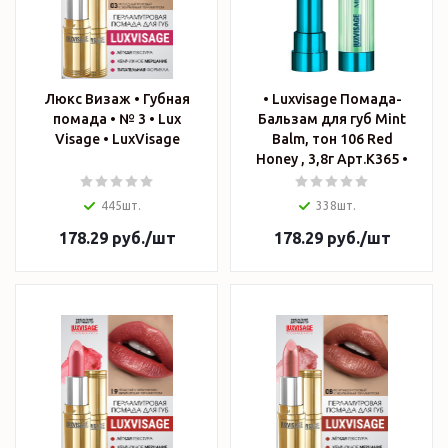
Люкс Визаж • Губная
• Luxvisage Помада-
помада • № 3 • Lux
Бальзам для губ Mint
Visage • LuxVisage
Balm, тон 106 Red
Honey , 3,8г Арт.К365 •
445шт.
338шт.
178.29
руб.
/шт
178.29
руб.
/шт