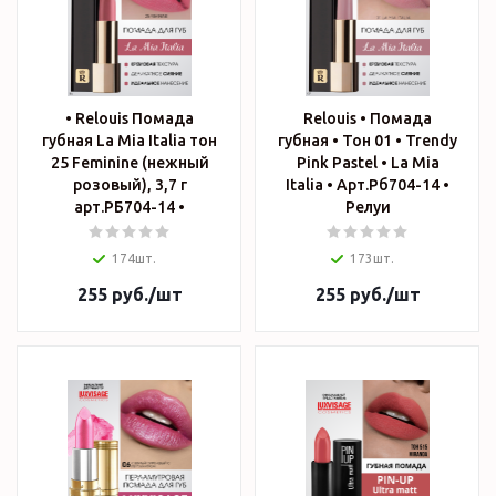
• Relouis Помада
Relouis • Помада
губная La Mia Italia тон
губная • Тон 01 • Trendy
25 Feminine (нежный
Pink Pastel • La Mia
розовый), 3,7 г
Italia • Арт.Рб704-14 •
арт.РБ704-14 •
Релуи
174шт.
173шт.
255
руб.
/шт
255
руб.
/шт