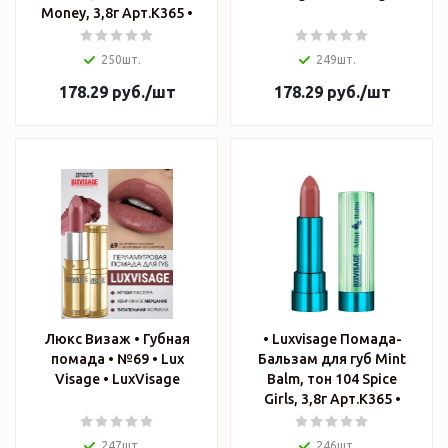
Money, 3,8г Арт.К365 •
250шт.
249шт.
178.29
руб.
/шт
178.29
руб.
/шт
Люкс Визаж • Губная
• Luxvisage Помада-
помада • №69 • Lux
Бальзам для губ Mint
Visage • LuxVisage
Balm, тон 104 Spice
Girls, 3,8г Арт.К365 •
247шт.
246шт.