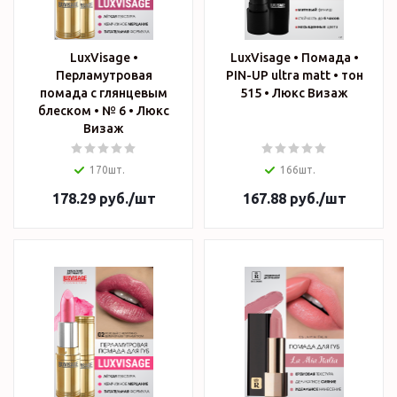
LuxVisage •
LuxVisage • Помада •
Перламутровая
PIN-UP ultra matt • тон
помада с глянцевым
515 • Люкс Визаж
блеском • № 6 • Люкс
Визаж
170шт.
166шт.
178.29
руб.
/шт
167.88
руб.
/шт