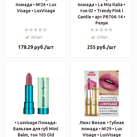
помада • №26 • Lux
помада • La Mia Italia •
Visage • LuxVisage
тон 02 • Trendy Pink l
Gentle • арт.РБ704-14 •
Релуи
261шт.
259шт.
178.29
руб.
/шт
255
руб.
/шт
• Luxvisage Помада-
Люкс Визаж • Губная
Бальзам для губ Mint
помада • №29 • Lux
Balm, тон 103 Old
Visage • LuxVisage