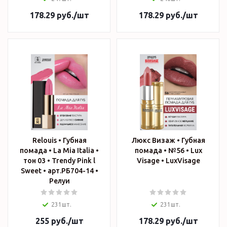
178.29
руб.
/шт
178.29
руб.
/шт
Relouis • Губная
Люкс Визаж • Губная
помада • La Mia Italia •
помада • №56 • Lux
тон 03 • Trendy Pink l
Visage • LuxVisage
Sweet • арт.РБ704-14 •
Релуи
231шт.
231шт.
255
руб.
/шт
178.29
руб.
/шт