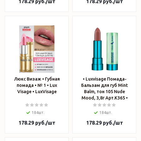
178.29
руб.
/шт
178.29
руб.
/шт
Люкс Визаж • Губная
• Luxvisage Помада-
помада • № 1 • Lux
Бальзам для губ Mint
Visage • LuxVisage
Balm, тон 105 Nude
Mood, 3,8г Арт.К365 •
184шт.
184шт.
178.29
руб.
/шт
178.29
руб.
/шт