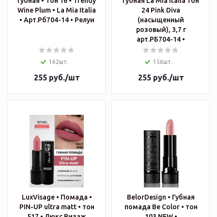
губная • Тон 16 • Trendy
губная La Mia Italia тон
Wine Plum • La Mia Italia
24 Pink Diva
• Арт.Рб704-14 • Релуи
(насыщенный
розовый), 3,7 г
арт.РБ704-14 •
162шт.
156шт.
255
руб.
/шт
255
руб.
/шт
LuxVisage • Помада •
BelorDesign • Губная
PIN-UP ultra matt • тон
помада Be Color • тон
517 • Люкс Визаж
103 NEW •