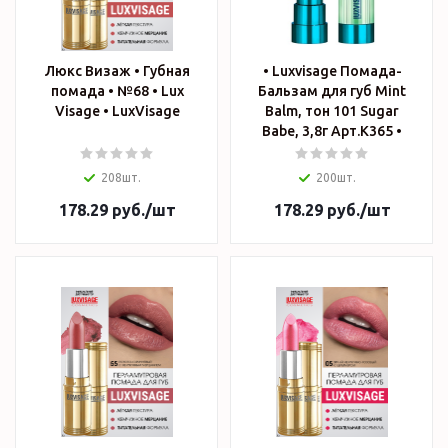
Люкс Визаж • Губная
• Luxvisage Помада-
помада • №68 • Lux
Бальзам для губ Mint
Visage • LuxVisage
Balm, тон 101 Sugar
Babe, 3,8г Арт.К365 •
208шт.
200шт.
178.29
руб.
/шт
178.29
руб.
/шт