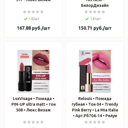
БелорДизайн
142шт.
141шт.
167.88
руб.
/шт
150.71
руб.
/шт
LuxVisage • Помада •
Relouis • Помада
PIN-UP ultra matt • тон
губная • Тон 04 • Trendy
508 • Люкс Визаж
Pink Berry • La Mia Italia
• Арт.Рб704-14 • Релуи