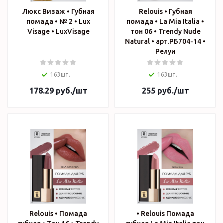
Люкс Визаж • Губная
Relouis • Губная
помада • № 2 • Lux
помада • La Mia Italia •
Visage • LuxVisage
тон 06 • Trendy Nude
Natural • арт.РБ704-14 •
Релуи
163шт.
163шт.
178.29
руб.
/шт
255
руб.
/шт
Relouis • Помада
• Relouis Помада