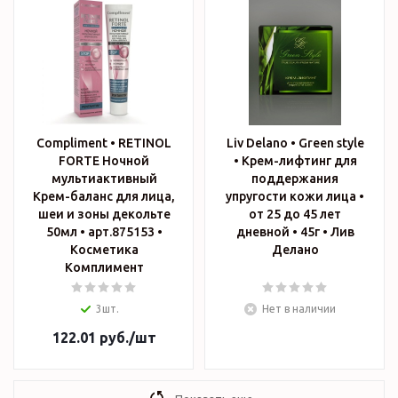
Compliment • RETINOL
Liv Delano • Green style
FORTE Ночной
• Крем-лифтинг для
мультиактивный
поддержания
Крем-баланс для лица,
упругости кожи лица •
шеи и зоны декольте
от 25 до 45 лет
50мл • арт.875153 •
дневной • 45г • Лив
Косметика
Делано
Комплимент
3шт.
Нет в наличии
122.01
руб.
/шт