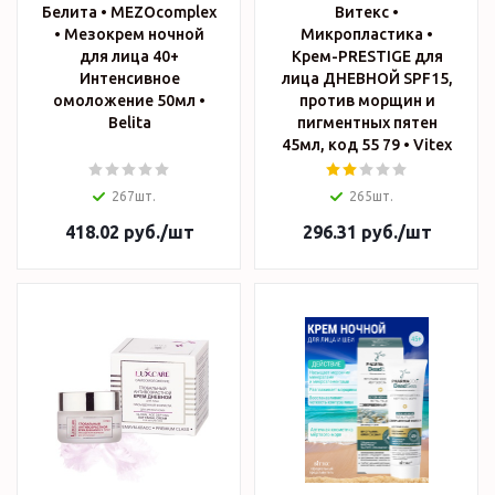
Белита • MEZOcomplex
Витекс •
• Мезокрем ночной
Микропластика •
для лица 40+
Крем-PRESTIGE для
Интенсивное
лица ДНЕВНОЙ SPF15,
омоложение 50мл •
против морщин и
Belita
пигментных пятен
45мл, код 55 79 • Vitex
267шт.
265шт.
418.02
руб.
/шт
296.31
руб.
/шт