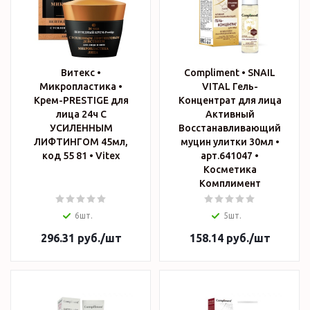
Витекс •
Compliment • SNAIL
Микропластика •
VITAL Гель-
Крем-PRESTIGE для
Концентрат для лица
лица 24ч С
Активный
УСИЛЕННЫМ
Восстанавливающий
ЛИФТИНГОМ 45мл,
муцин улитки 30мл •
код 55 81 • Vitex
арт.641047 •
Косметика
Комплимент
6шт.
5шт.
296.31
руб.
/шт
158.14
руб.
/шт