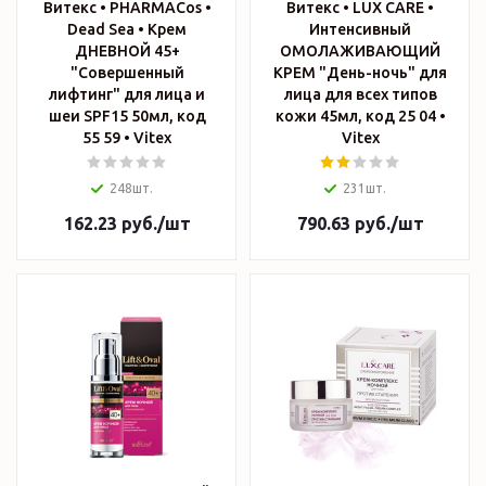
Витекс • PHARMACos •
Витекс • LUX CARE •
Dead Sea • Крем
Интенсивный
ДНЕВНОЙ 45+
ОМОЛАЖИВАЮЩИЙ
"Совершенный
КРЕМ "День-ночь" для
лифтинг" для лица и
лица для всех типов
шеи SPF15 50мл, код
кожи 45мл, код 25 04 •
55 59 • Vitex
Vitex
248шт.
231шт.
162.23
руб.
/шт
790.63
руб.
/шт