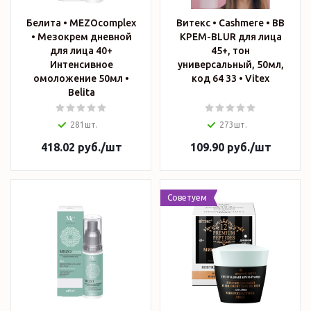
Белита • MEZOcomplex
Витекс • Cashmere • ВВ
• Мезокрем дневной
КРЕМ-BLUR для лица
для лица 40+
45+, тон
Интенсивное
универсальный, 50мл,
омоложение 50мл •
код 64 33 • Vitex
Belita
281шт.
273шт.
418.02
руб.
/шт
109.90
руб.
/шт
Советуем