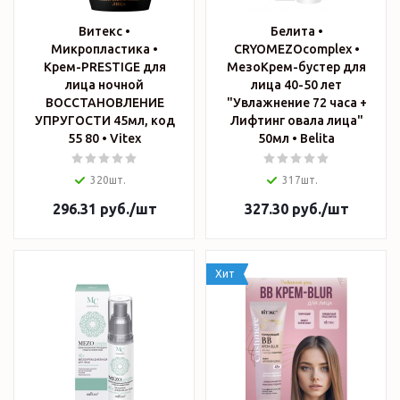
Витекс •
Белита •
Микропластика •
CRYOMEZOcomplex •
Крем-PRESTIGE для
МезоКрем-бустер для
лица ночной
лица 40-50 лет
ВОССТАНОВЛЕНИЕ
"Увлажнение 72 часа +
УПРУГОСТИ 45мл, код
Лифтинг овала лица"
55 80 • Vitex
50мл • Belita
320шт.
317шт.
296.31
руб.
/шт
327.30
руб.
/шт
Хит