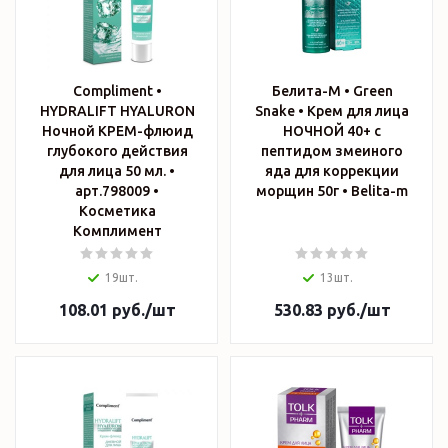
Compliment •
Белита-М • Green
HYDRALIFT HYALURON
Snake • Крем для лица
Ночной КРЕМ-флюид
НОЧНОЙ 40+ с
глубокого действия
пептидом змеиного
для лица 50 мл. •
яда для коррекции
арт.798009 •
морщин 50г • Belita-m
Косметика
Комплимент
19шт.
13шт.
108.01
руб.
/шт
530.83
руб.
/шт