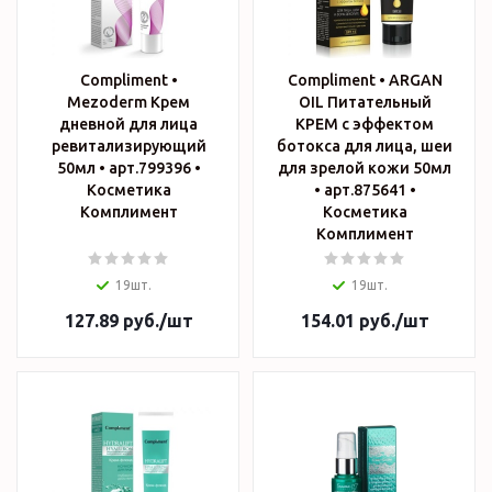
Compliment •
Compliment • ARGAN
Mezoderm Крем
OIL Питательный
дневной для лица
КРЕМ с эффектом
ревитализирующий
ботокса для лица, шеи
50мл • арт.799396 •
для зрелой кожи 50мл
Косметика
• арт.875641 •
Комплимент
Косметика
Комплимент
19шт.
19шт.
127.89
руб.
/шт
154.01
руб.
/шт