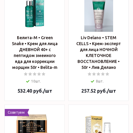
Белита-М • Green
Liv Delano • STEM
Snake • Крем для лица
CELLS • Крем-эксперт
ДНЕВНОЙ 40+ с
для лица НОЧНОЙ
пептидом змеиного
КЛЕТОЧНОЕ
яда для коррекции
ВОССТАНОВЛЕНИЕ •
морщин 50г • Belita-m
50г • Лив Делано
10шт.
8шт.
532.40
руб.
/шт
257.52
руб.
/шт
Советуем