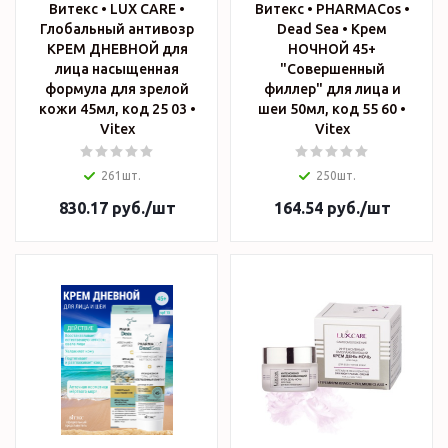
Витекс • LUX CARE •
Витекс • PHARMACos •
Глобальный антивозр
Dead Sea • Крем
КРЕМ ДНЕВНОЙ для
НОЧНОЙ 45+
лица насыщенная
"Совершенный
формула для зрелой
филлер" для лица и
кожи 45мл, код 25 03 •
шеи 50мл, код 55 60 •
Vitex
Vitex
261шт.
250шт.
830.17
руб.
/шт
164.54
руб.
/шт