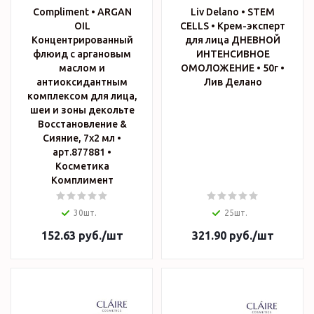
Compliment • ARGAN
Liv Delano • STEM
OIL
CELLS • Крем-эксперт
Концентрированный
для лица ДНЕВНОЙ
флюид с аргановым
ИНТЕНСИВНОЕ
маслом и
ОМОЛОЖЕНИЕ • 50г •
антиоксидантным
Лив Делано
комплексом для лица,
шеи и зоны декольте
Восстановление &
Сияние, 7х2 мл •
арт.877881 •
Косметика
Комплимент
30шт.
25шт.
152.63
руб.
/шт
321.90
руб.
/шт