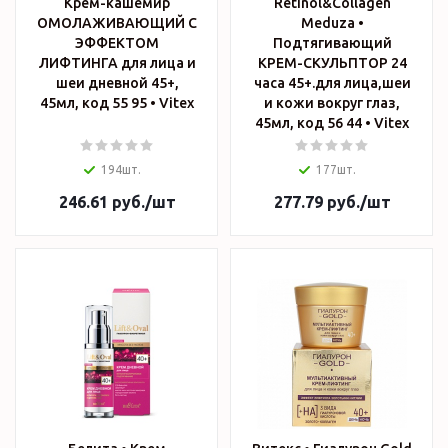
Крем-кашемир
Retinol&Collagen
ОМОЛАЖИВАЮЩИЙ С
Meduza •
ЭФФЕКТОМ
Подтягивающий
ЛИФТИНГА для лица и
КРЕМ-СКУЛЬПТОР 24
шеи дневной 45+,
часа 45+.для лица,шеи
45мл, код 55 95 • Vitex
и кожи вокруг глаз,
45мл, код 56 44 • Vitex
194шт.
177шт.
246.61
руб.
/шт
277.79
руб.
/шт