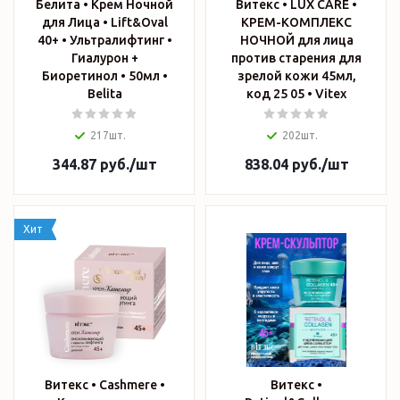
Белита • Крем Ночной
Витекс • LUX CARE •
для Лица • Lift&Oval
КРЕМ-КОМПЛЕКС
40+ • Ультралифтинг •
НОЧНОЙ для лица
Гиалурон +
против старения для
Биоретинол • 50мл •
зрелой кожи 45мл,
Belita
код 25 05 • Vitex
217шт.
202шт.
344.87
руб.
/шт
838.04
руб.
/шт
Хит
Витекс • Cashmere •
Витекс •