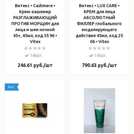
Витекс • Cashmere •
Витекс • LUX CARE •
Крем-кашемир
КРЕМ для лица
РАЗГЛАЖИВАЮЩИЙ
АБСОЛЮТНЫЙ
ПРОТИВ МОРЩИН для
ФИЛЛЕР глобального
лица и шеи ночной
моделирующего
45+, 45мл, код 55 96 •
действия 45мл, код 25
Vitex
06 • Vitex
146шт.
145шт.
246.61
руб.
/шт
790.63
руб.
/шт
Хит