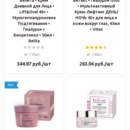
Белита • Крем
Витекс • Гиалурон Gold
Дневной для Лица •
• Мультиактивный
Lift&Oval 40+ •
Крем-Лифтинг ДЕНЬ/
Мультигиалуроновое
НОЧЬ 40+ для лица и
Подтягивание •
кожи вокруг глаз, 45мл
Гиалурон +
• Vitex
Биоретинол • 50мл •
Belita
158шт.
146шт.
344.87
руб.
/шт
263.04
руб.
/шт
Хит