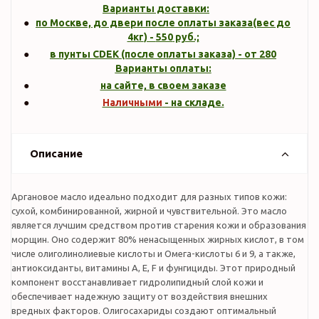
Варианты доставки:
по Москве, до двери после оплаты заказа(вес до
4кг
) -
550
руб.;
в пунты CDEK (после оплаты заказа) - от 280
Варианты оплаты:
на сайте, в своем заказе
Наличными
- на складе.
Описание
Аргановое масло идеально подходит для разных типов кожи:
сухой, комбинированной, жирной и чувствительной. Это масло
является лучшим средством против старения кожи и образования
морщин. Оно содержит 80% ненасыщенных жирных кислот, в том
числе олиголинолиевые кислоты и Омега-кислоты 6 и 9, а также,
антиоксиданты, витамины A, E, F и фунгициды. Этот природный
компонент восстанавливает гидролипидный слой кожи и
обеспечивает надежную защиту от воздействия внешних
вредных факторов. Олигосахариды создают оптимальный