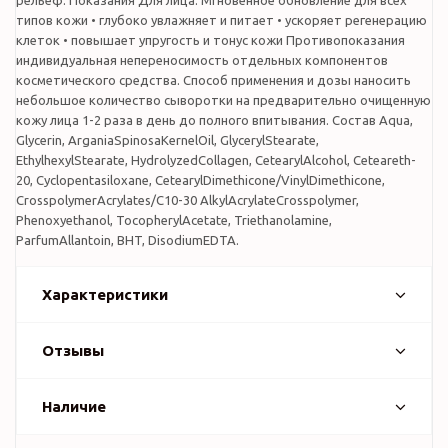
рельеф. Показания Для лица. Мгновенное обновление для всех
типов кожи • глубоко увлажняет и питает • ускоряет регенерацию
клеток • повышает упругость и тонус кожи Противопоказания
индивидуальная непереносимость отдельных компонентов
косметического средства. Способ применения и дозы наносить
небольшое количество сыворотки на предварительно очищенную
кожу лица 1-2 раза в день до полного впитывания. Состав Aqua,
Glycerin, ArganiaSpinosaKernelOil, GlycerylStearate,
EthylhexylStearate, HydrolyzedCollagen, CеtearylAlcohol, Ceteareth-
20, Cyclopentasiloxane, CetearylDimethicone/VinylDimethicone,
CrosspolymerAcrylates/C10-30 AlkylAcrylateCrosspolymer,
Phenoxyethanol, TocopherylAcetate, Triethanolamine,
ParfumAllantoin, BHT, DisodiumEDTA.
Характеристики
Отзывы
Наличие