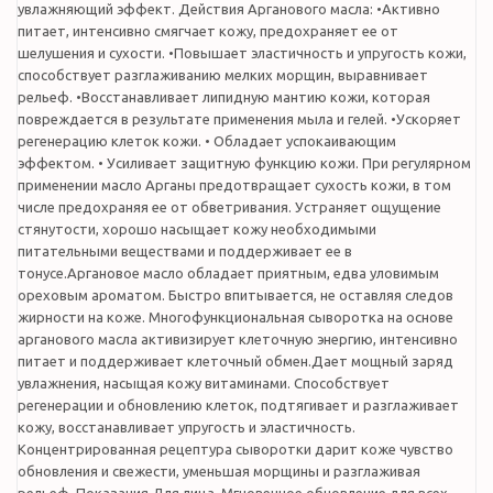
увлажняющий эффект. Действия Арганового масла: •Активно
питает, интенсивно смягчает кожу, предохраняет ее от
шелушения и сухости. •Повышает эластичность и упругость кожи,
способствует разглаживанию мелких морщин, выравнивает
рельеф. •Восстанавливает липидную мантию кожи, которая
повреждается в результате применения мыла и гелей. •Ускоряет
регенерацию клеток кожи. • Обладает успокаивающим
эффектом. • Усиливает защитную функцию кожи. При регулярном
применении масло Арганы предотвращает сухость кожи, в том
числе предохраняя ее от обветривания. Устраняет ощущение
стянутости, хорошо насыщает кожу необходимыми
питательными веществами и поддерживает ee в
тонусе.Аргановое масло обладает приятным, едва уловимым
ореховым ароматом. Быстро впитывается, не оставляя следов
жирности на коже. Многофункциональная сыворотка на основе
арганового масла активизирует клеточную энергию, интенсивно
питает и поддерживает клеточный обмен.Дает мощный заряд
увлажнения, насыщая кожу витаминами. Способствует
регенерации и обновлению клеток, подтягивает и разглаживает
кожу, восстанавливает упругость и эластичность.
Концентрированная рецептура сыворотки дарит коже чувство
обновления и свежести, уменьшая морщины и разглаживая