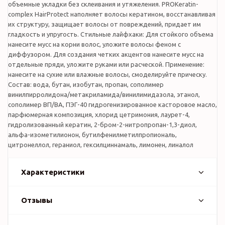
объемные укладки без склеивания и утяжеления. PROKeratin-
complex HairProtect наполняет волосы кератином, восстанавливая
их структуру, защищает волосы от повреждений, придает им
гладкость и упругость. Стильные лайфхаки: Для стойкого объема
нанесите мусс на корни волос, уложите волосы феном с
диффузором. Для создания четких акцентов нанесите мусс на
отдельные пряди, уложите руками или расческой. Применение:
нанесите на сухие или влажные волосы, смоделируйте прическу.
Состав: вода, бутан, изобутан, пропан, сополимер
винилпирролидона/метакриламида/винилимидазола, этанол,
cополимер ВП/ВА, ПЭГ-40 гидрогенизированное касторовое масло,
парфюмерная композиция, хлорид цетримония, лаурет-4,
гидролизованный кератин, 2-бром-2-нитропропан-1,3-диол,
альфа-изометилионон, бутилфенилметилпропиональ,
цитронеллол, гераниол, гексилциннамаль, лимонен, линалол
Характеристики
Отзывы