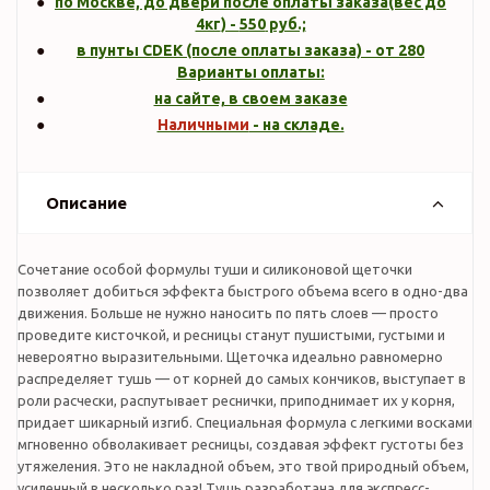
по Москве, до двери после оплаты заказа(вес до
4кг
) -
550
руб.;
в пунты CDEK (после оплаты заказа) - от 280
Варианты оплаты:
на сайте, в своем заказе
Наличными
- на складе.
Описание
Сочетание особой формулы туши и силиконовой щеточки
позволяет добиться эффекта быстрого объема всего в одно-два
движения. Больше не нужно наносить по пять слоев — просто
проведите кисточкой, и ресницы станут пушистыми, густыми и
невероятно выразительными. Щеточка идеально равномерно
распределяет тушь — от корней до самых кончиков, выступает в
роли расчески, распутывает реснички, приподнимает их у корня,
придает шикарный изгиб. Специальная формула с легкими восками
мгновенно обволакивает ресницы, создавая эффект густоты без
утяжеления. Это не накладной объем, это твой природный объем,
усиленный в несколько раз! Тушь разработана для экспресс-