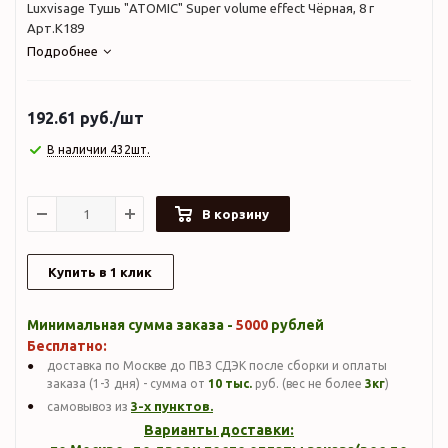
Luxvisage Тушь "ATOMIC" Super volume effect Чёрная, 8 г
Арт.К189
Подробнее
192.61
руб.
/шт
В наличии 432шт.
В корзину
Купить в 1 клик
Минимальная сумма заказа -
5000
рублей
Бесплатно:
доставка по Москве до ПВЗ СДЭК после сборки и оплаты
заказа (1-3 дня) - сумма от
10 тыс.
руб. (вес не более
3кг
)
3-х пунктов.
самовывоз из
Варианты доставки: