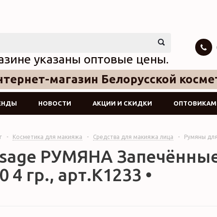
азине указаны оптовые цены.
тернет-магазин Белорусской косме
ЕНДЫ
НОВОСТИ
АКЦИИ И СКИДКИ
ОПТОВИКАМ
г
-
Косметика для макияжа
-
Средства для макияжа лица
-
Румяны для
visage РУМЯНА Запечённые
0 4 гр., арт.К1233 •