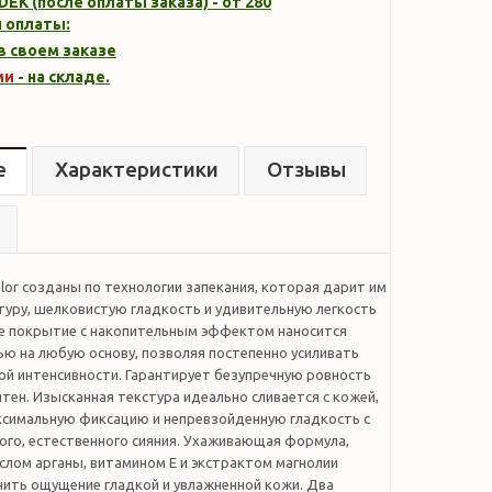
DEK (после оплаты заказа) - от 280
 оплаты:
 в своем заказе
ми
- на складе.
е
Характеристики
Отзывы
lor созданы по технологии запекания, которая дарит им
туру, шелковистую гладкость и удивительную легкость
ое покрытие с накопительным эффектом наносится
ью на любую основу, позволяя постепенно усиливать
ой интенсивности. Гарантирует безупречную ровность
тен. Изысканная текстура идеально сливается с кожей,
ксимальную фиксацию и непревзойденную гладкость с
го, естественного сияния. Ухаживающая формула,
слом арганы, витамином Е и экстрактом магнолии
нить ощущение гладкой и увлажненной кожи. Два