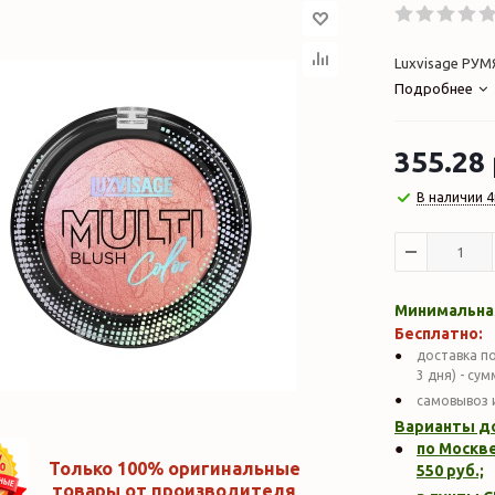
Luxvisage РУМЯ
Подробнее
355.28
В наличии 4
Минимальная
Бесплатно:
доставка по
3 дня) - су
самовывоз 
Варианты д
по Москве
Только 100% оригинальные
550
руб.;
товары от производителя