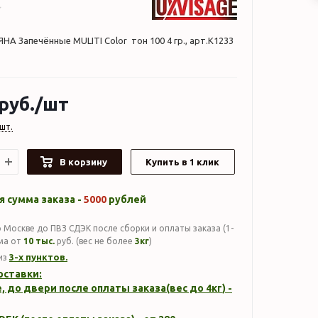
НА Запечённые MULITI Color тон 100 4 гр., арт.К1233
руб.
/шт
шт.
В корзину
Купить в 1 клик
 сумма заказа -
5000
рублей
 Москве до ПВЗ СДЭК после сборки и оплаты заказа (1-
мма от
10 тыс.
руб. (вес не более
3кг
)
3-х пунктов.
из
оставки:
, до двери после оплаты заказа(вес до
4кг
) -