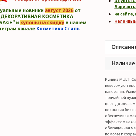
в пунты C
Варианты
уальные новинки
август 2026
от
на сайте,
"ДЕКОРАТИВНАЯ КОСМЕТИКА
Наличны
SAGE" и
купоны на скидку
в нашем
леграм канале
Косметика Стиль
Описани
Наличие
Румяна MULTI Co
невесомую текс
нанесения. Умн
тончайшей вуал
цвет до желаем
покрытия без пя
обеспечивая ма
эффектом нежно
обогащенная ма
помогает сохра