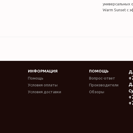
универсальных о
Warm Sunset с э
ИНФОРМАЦИЯ
ПОМОЩЬ
Д
+
Помощь
Вопрос-ответ
Д
Условия оплаты
Производители
Су
Условия доставки
Обзоры
+
+