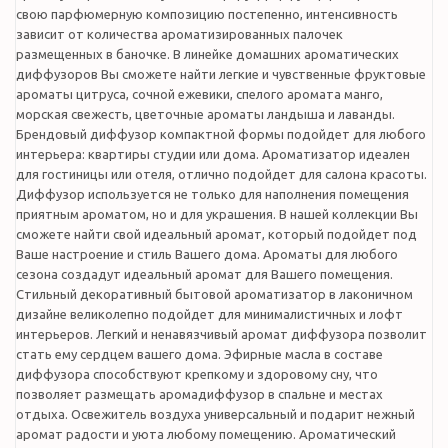
свою парфюмерную композицию постепенно, интенсивность
зависит от количества ароматизированных палочек
размещенных в баночке. В линейке домашних ароматических
диффузоров Вы сможете найти легкие и чувственные фруктовые
ароматы цитруса, сочной ежевики, спелого аромата манго,
морская свежесть, цветочные ароматы ландыша и лаванды.
Брендовый диффузор компактной формы подойдет для любого
интерьера: квартиры студии или дома. Ароматизатор идеален
для гостиницы или отеля, отлично подойдет для салона красоты.
Диффузор используется не только для наполнения помещения
приятным ароматом, но и для украшения. В нашей коллекции Вы
сможете найти свой идеальный аромат, который подойдет под
Ваше настроение и стиль Вашего дома. Ароматы для любого
сезона создадут идеальный аромат для Вашего помещения.
Стильный декоративный бытовой ароматизатор в лаконичном
дизайне великолепно подойдет для минималистичных и лофт
интерьеров. Легкий и ненавязчивый аромат диффузора позволит
стать ему сердцем вашего дома. Эфирные масла в составе
диффузора способствуют крепкому и здоровому сну, что
позволяет размещать аромадиффузор в спальне и местах
отдыха. Освежитель воздуха универсальный и подарит нежный
аромат радости и уюта любому помещению. Ароматический