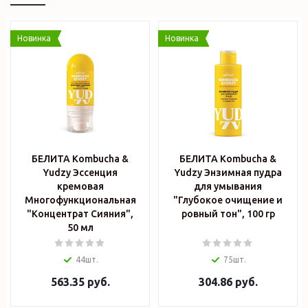
Новинка
Новинка
БЕЛИТА Kombucha &
БЕЛИТА Kombucha &
Yudzy Эссенция
Yudzy Энзимная пудра
кремовая
для умывания
Многофункциональная
"Глубокое очищение и
"Концентрат Сияния",
ровный тон", 100 гр
50 мл
44шт.
75шт.
563.35
руб.
304.86
руб.