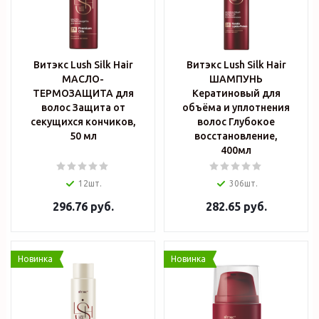
Витэкс Lush Silk Hair
Витэкс Lush Silk Hair
МАСЛО-
ШАМПУНЬ
ТЕРМОЗАЩИТА для
Кератиновый для
волос Защита от
объёма и уплотнения
секущихся кончиков,
волос Глубокое
50 мл
восстановление,
400мл
12шт.
306шт.
296.76
руб.
282.65
руб.
Новинка
Новинка