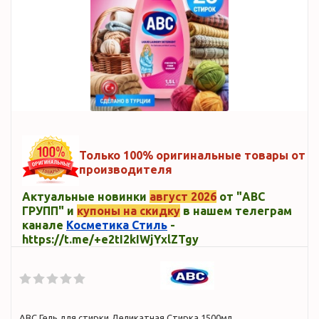
Только 100% оригинальные товары от
производителя
Актуальные новинки
август 2026
от "ABC
ГРУПП" и
купоны на скидку
в нашем телеграм
канале
Косметика Стиль
-
https://t.me/+e2tI2kIWjYxlZTgy
ABC Гель для стирки Деликатная Стирка 1500мл