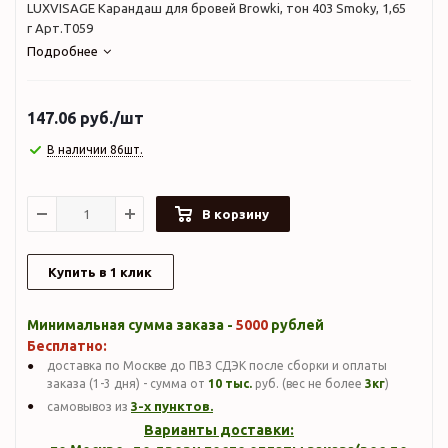
LUXVISAGE Карандаш для бровей Browki, тон 403 Smoky, 1,65
г Арт.Т059
Подробнее
147.06
руб.
/шт
В наличии 86шт.
В корзину
Купить в 1 клик
Минимальная сумма заказа -
5000
рублей
Бесплатно:
доставка по Москве до ПВЗ СДЭК после сборки и оплаты
заказа (1-3 дня) - сумма от
10 тыс.
руб. (вес не более
3кг
)
3-х пунктов.
самовывоз из
Варианты доставки: