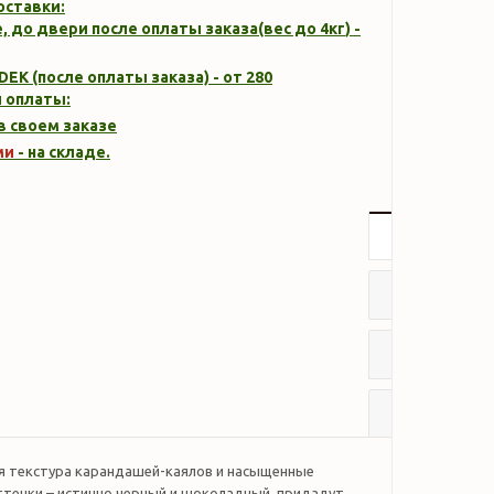
оставки:
, до двери после оплаты заказа(вес до
4кг
) -
DEK (после оплаты заказа) - от 280
 оплаты:
 в своем заказе
ми
- на складе.
Описание
Характер
Отзывы
Наличие
я текстура карандашей-каялов и насыщенные
тенки – истинно черный и шоколадный, придадут