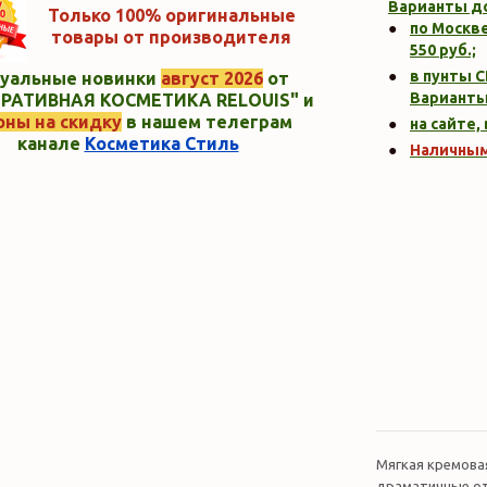
Варианты д
Только 100% оригинальные
по Москве
товары от производителя
550
руб.;
в пунты C
уальные новинки
август 2026
от
Варианты
РАТИВНАЯ КОСМЕТИКА RELOUIS" и
оны на скидку
в нашем телеграм
на сайте,
канале
Косметика Стиль
Наличны
Мягкая кремова
драматичные от