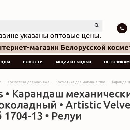
азине указаны оптовые цены.
тернет-магазин Белорусской косме
ЕНДЫ
НОВОСТИ
АКЦИИ И СКИДКИ
ОПТОВИКАМ
г
-
Косметика для макияжа
-
Косметика для макияжа глаз
-
Карандаши
s • Карандаш механически
околадный • Artistic Velve
 1704-13 • Релуи