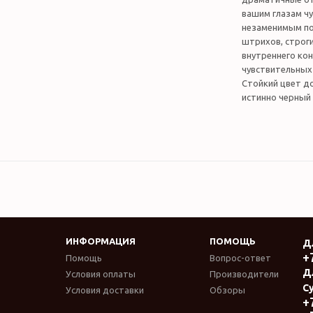
вашим глазам чу
незаменимым по
штрихов, строги
внутреннего кон
чувствительных
Стойкий цвет до 
истинно черный
ИНФОРМАЦИЯ
ПОМОЩЬ
Д
+
Помощь
Вопрос-ответ
Д
Условия оплаты
Производители
Су
Условия доставки
Обзоры
+