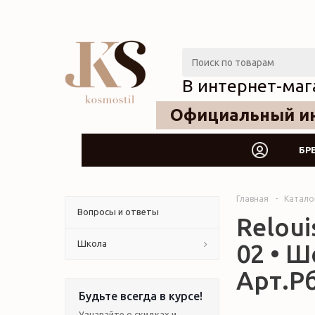
В интернет-маг
Официальный ин
БР
Главная
-
Катало
Вопросы и ответы
Reloui
Школа
02 • Ш
Арт.Рб
Будьте всегда в курсе!
Узнавайте о скидках и