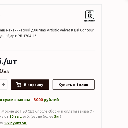
аш механический для глаз Artistic Velvet Kajal Contour
дный,арт.РБ 1704-13
.
/шт
18шт.
В корзину
Купить в 1 клик
 сумма заказа -
5000
рублей
 Москве до ПВЗ СДЭК после сборки и оплаты заказа (1-
мма от
10 тыс.
руб. (вес не более
3кг
)
3-х пунктов.
из