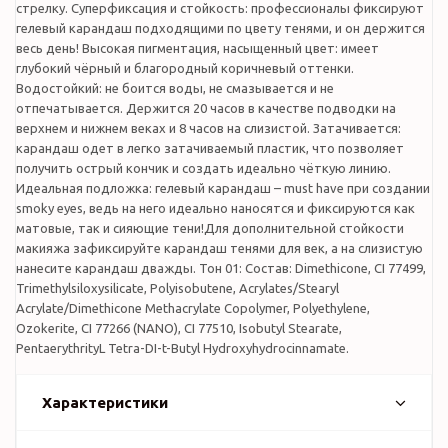
стрелку. Суперфиксация и стойкость: профессионалы фиксируют
гелевый карандаш подходящими по цвету тенями, и он держится
весь день! Высокая пигментация, насыщенный цвет: имеет
глубокий чёрный и благородный коричневый оттенки.
Водостойкий: не боится воды, не смазывается и не
отпечатывается. Держится 20 часов в качестве подводки на
верхнем и нижнем веках и 8 часов на слизистой. Затачивается:
карандаш одет в легко затачиваемый пластик, что позволяет
получить острый кончик и создать идеально чёткую линию.
Идеальная подложка: гелевый карандаш – must have при создании
smoky eyes, ведь на него идеально наносятся и фиксируются как
матовые, так и сияющие тени!Для дополнительной стойкости
макияжа зафиксируйте карандаш тенями для век, а на слизистую
нанесите карандаш дважды. Тон 01: Состав: Dimethicone, CI 77499,
Trimethylsiloxysilicate, Polyisobutene, Acrylates/Stearyl
Acrylate/Dimethicone Methacrylate Copolymer, Polyethylene,
Ozokerite, CI 77266 (NANO), CI 77510, Isobutyl Stearate,
PentaerythrityL Tetra-DI-t-Butyl Hydroxyhydrocinnamate.
Характеристики