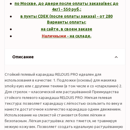
по Москве, до двери после оплаты заказа(вес до
4кг
) -
550
руб.;
в пунты CDEK (после оплаты заказа) - от 280
Варианты оплаты:
на сайте, в своем заказе
Наличными
- на складе.
Описание
Cтойкий гелевый карандаш RELOUIS PRO идеален для
использования в качестве: 1. Подложки (основы) для макияжа
smoky eyes или с другими тенями (в том числе и со «спарклами») 2.
Для стрелок – классической или растушёванной Преимущества
стойкого гелевого карандаша RELOUIS PRO: Мягкая гелевая
текстура: позволяет карандашу c лёгкостью скользить по веку и
нанести достаточное количество карандаша одним движением.
Использование на слизистой становится более лёгким и
безопасным. Лёгкая растушёвка: легко тянется, не травмируя
нежную кожу век. Позволяет создать идеальную растушёванную