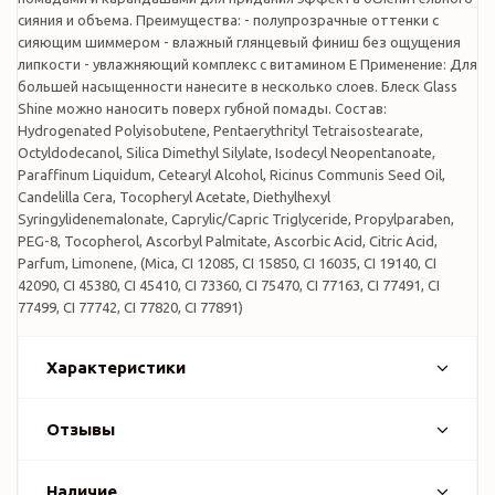
сияния и объема. Преимущества: - полупрозрачные оттенки с
сияющим шиммером - влажный глянцевый финиш без ощущения
липкости - увлажняющий комплекс с витамином Е Применение: Для
большей насыщенности нанесите в несколько слоев. Блеск Glass
Shine можно наносить поверх губной помады. Состав:
Hydrogenated Polyisobutene, Pentaerythrityl Tetraisostearate,
Octyldodecanol, Silica Dimethyl Silylate, Isodecyl Neopentanoate,
Paraffinum Liquidum, Cetearyl Alcohol, Ricinus Communis Seed Oil,
Candelilla Cera, Tocopheryl Acetate, Diethylhexyl
Syringylidenemalonate, Caprylic/Capric Triglyceride, Propylparaben,
PEG-8, Tocopherol, Ascorbyl Palmitate, Ascorbic Acid, Citric Acid,
Parfum, Limonene, (Mica, CI 12085, CI 15850, CI 16035, CI 19140, CI
42090, CI 45380, CI 45410, CI 73360, CI 75470, CI 77163, CI 77491, CI
77499, CI 77742, CI 77820, CI 77891)
Характеристики
Отзывы
Наличие