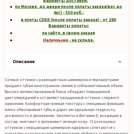
Варианты доставки:
по Москве, до двери после оплаты заказа(вес до
4кг
) -
550
руб.;
в пунты CDEK (после оплаты заказа) - от 280
Варианты оплаты:
на сайте, в своем заказе
Наличными
- на складе.
Описание
Сочные оттенки с разноцветным шиммером и перламутрами
придают губам многогранное сияние и соблазнительный объем.
Высоко пигментированный блеск обладает повышенной
цветопередачей и оставляет насыщенный оттенок с первого
нанесения. Комфортная гелевая текстура с глянцевым финишем
мягко обволакивает губы и дарит им идеальную гладкость,
ухоженность и увлажнение. Эмоленты и Витамин Е, входящие в
состав, смягчают и увлажняют нежную кожу. 12 роскошных
оттенков с мерцающим шиммером идеально сочетаются с
помадами и карандашами для придания эффекта ослепительного