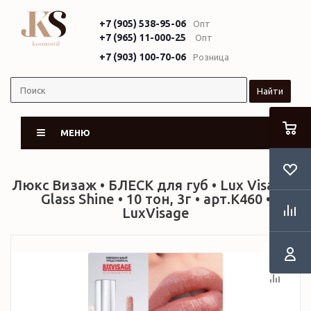
+7 (905) 538-95-06
Опт
+7 (965) 11-000-25
Опт
+7 (903) 100-70-06
Розница
Найти
МЕНЮ
Люкс Визаж • БЛЕСК для губ • Lux Visage •
Glass Shine • 10 тон, 3г • арт.К460 •
LuxVisage