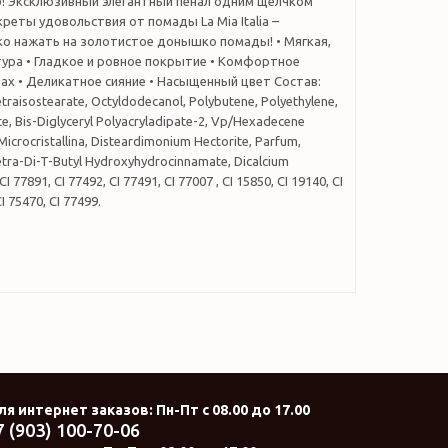
б! Эксклюзивный элегантный пенал одним щелчком
креты удовольствия от помады La Mia Italia –
ко нажать на золотистое донышко помады! • Мягкая,
тура • Гладкое и ровное покрытие • Комфортное
ах • Деликатное сияние • Насыщенный цвет Состав:
etraisostearate, Octyldodecanol, Polybutene, Polyethylene,
te, Bis-Diglyceryl Polyacryladipate-2, Vp/Hexadecene
icrocristallina, Disteardimonium Hectorite, Parfum,
Tetra-Di-T-Butyl Hydroxyhydrocinnamate, Dicalcium
CI 77891, CI 77492, CI 77491, CI 77007 , CI 15850, CI 19140, CI
I 75470, CI 77499.
ля интернет заказов
: Пн-Пт с 08.00 до 17.00
7 (903) 100-70-06