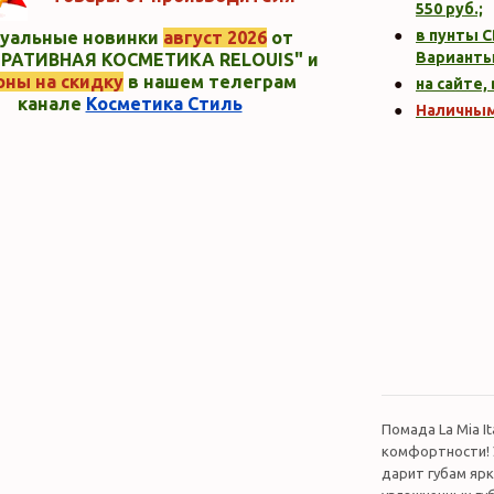
550
руб.;
в пунты C
уальные новинки
август 2026
от
Варианты
РАТИВНАЯ КОСМЕТИКА RELOUIS" и
оны на скидку
в нашем телеграм
на сайте,
канале
Косметика Стиль
Наличны
Помада La Mia I
комфортности! 
дарит губам ярк