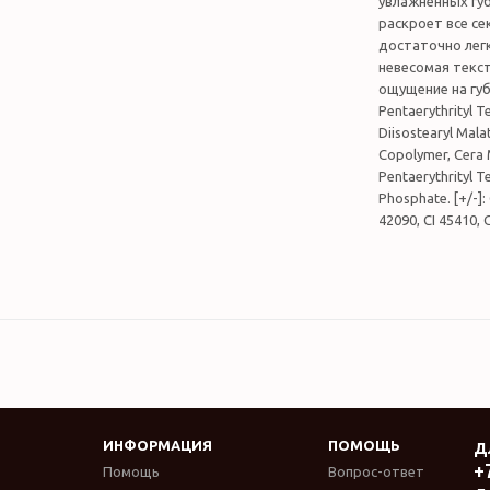
увлажненных гу
раскроет все се
достаточно лег
невесомая текс
ощущение на губ
Pentaerythrityl T
Diisostearyl Mala
Copolymer, Cera M
Pentaerythrityl 
Phosphate. [+/-]: 
42090, CI 45410, C
ИНФОРМАЦИЯ
ПОМОЩЬ
Д
+
Помощь
Вопрос-ответ