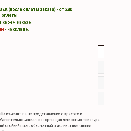
DEK (после оплаты заказа) - от 280
 оплаты:
 в своем заказе
ми
- на складе.
Описание
Характер
Отзывы
Наличие
talia изменит Ваше представление о красоте и
Удивительно мягкая, покоряющая легкостью текстура
ий стойкий цвет, облаченный в деликатное сияние