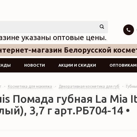
азине указаны оптовые цены.
тернет-магазин Белорусской косме
ЕНДЫ
НОВОСТИ
АКЦИИ И СКИДКИ
ОПТОВИКАМ
г
-
Косметика для макияжа
-
Декоративная косметика для губ
-
Губны
uis Помада губная La Mia It
лый), 3,7 г арт.РБ704-14 •