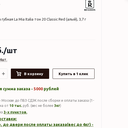
губная La Mia Italia тон 20 Classic Red (алый), 3,7 г
.
/шт
4шт.
В корзину
Купить в 1 клик
 сумма заказа -
5000
рублей
 Москве до ПВЗ СДЭК после сборки и оплаты заказа (1-
мма от
10 тыс.
руб. (вес не более
3кг
)
3-х пунктов.
из
оставки:
, до двери после оплаты заказа(вес до
4кг
) -