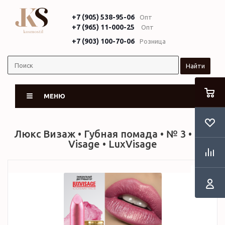
+7 (905) 538-95-06
Опт
+7 (965) 11-000-25
Опт
+7 (903) 100-70-06
Розница
Найти
МЕНЮ
Люкс Визаж • Губная помада • № 3 • Lux
Visage • LuxVisage