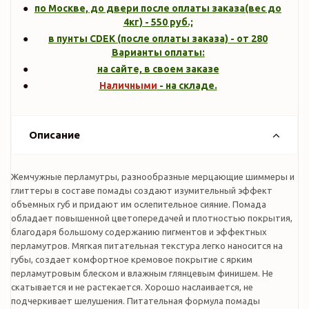
по Москве, до двери после оплаты заказа(вес до
4кг
) -
550
руб.;
в пунты CDEK (после оплаты заказа) - от 280
Варианты оплаты:
на сайте, в своем заказе
Наличными
- на складе.
Описание
Жемчужные перламутры, разнообразные мерцающие шиммеры и
глиттеры в составе помады создают изумительный эффект
объемных губ и придают им ослепительное сияние. Помада
обладает повышенной цветопередачей и плотностью покрытия,
благодаря большому содержанию пигментов и эффектных
перламутров. Мягкая питательная текстура легко наносится на
губы, создает комфортное кремовое покрытие с ярким
перламутровым блеском и влажным глянцевым финишем. Не
скатывается и не растекается. Хорошо наслаивается, не
подчеркивает шелушения. Питательная формула помады