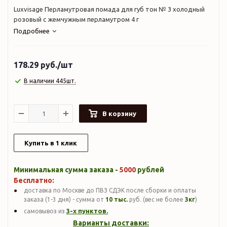
Luxvisage Перламутровая помада для губ тон № 3 холодный
розовый с жемчужным перламутром 4 г
Подробнее
178.29
руб.
/шт
В наличии 445шт.
В корзину
Купить в 1 клик
Минимальная сумма заказа -
5000
рублей
Бесплатно:
доставка по Москве до ПВЗ СДЭК после сборки и оплаты
заказа (1-3 дня) - сумма от
10 тыс.
руб. (вес не более
3кг
)
3-х пунктов.
самовывоз из
Варианты доставки: