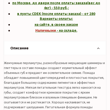
по Москве, до двери после оплаты заказа(вес до
4кг
) -
550
руб.;
в пунты CDEK (после оплаты заказа) - от 280
Варианты оплаты:
на сайте, в своем заказе
Наличными
- на складе.
Описание
Жемчужные перламутры, разнообразные мерцающие шиммеры и
глиттеры в составе помады создают изумительный эффект
объемных губ и придают им ослепительное сияние. Помада
обладает повышенной цветопередачей и плотностью покрытия,
благодаря большому содержанию пигментов и эффектных
перламутров. Мягкая питательная текстура легко наносится на
губы, создает комфортное кремовое покрытие с ярким
перламутровым блеском и влажным глянцевым финишем. Не
скатывается и не растекается. Хорошо наслаивается, не
подчеркивает шелушения. Питательная формула помады