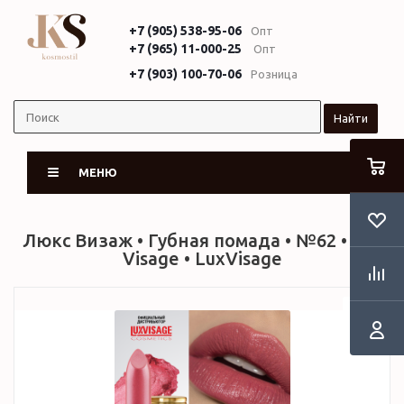
+7 (905) 538-95-06
Опт
+7 (965) 11-000-25
Опт
+7 (903) 100-70-06
Розница
Найти
МЕНЮ
Люкс Визаж • Губная помада • №62 • Lux
Visage • LuxVisage