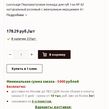
Luxvisage Перламутровая помада для губ тон № 62
натуральный розовый с жемчужным мерцанием 4 г
Подробнее
178.29
руб.
/шт
В наличии 223шт.
В корзину
Купить в 1 клик
Минимальная сумма заказа -
5000
рублей
Бесплатно:
доставка по Москве до ПВЗ СДЭК после сборки и оплаты
заказа (1-3 дня) - сумма от
10 тыс.
руб. (вес не более
3кг
)
3-х пунктов.
самовывоз из
Варианты доставки: