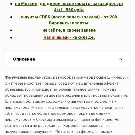
по Москве, до двери после оплаты заказа(вес до
4кг
) -
550
руб.;
в пунты CDEK (после оплаты заказа) - от 280
Варианты оплаты:
на сайте, в своем заказе
Наличными
- на складе.
Описание
Жемчужные перламутры, разнообразные мерцающие шиммеры и
глиттеры в составе помады создают изумительный эффект
объемных губ и придают им ослепительное сияние. Помада
обладает повышенной цветопередачей и плотностью покрытия,
благодаря большому содержанию пигментов и эффектных
перламутров. Мягкая питательная текстура легко наносится на
губы, создает комфортное кремовое покрытие с ярким
перламутровым блеском и влажным глянцевым финишем. Не
скатывается и не растекается. Хорошо наслаивается, не
подчеркивает шелушения. Питательная формула помады