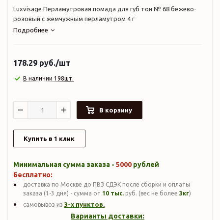
Luxvisage Перламутровая помада для губ тон № 68 бежево-
розовый с жемчужным перламутром 4 г
Подробнее
178.29
руб.
/шт
В наличии 198шт.
В корзину
Купить в 1 клик
Минимальная сумма заказа -
5000
рублей
Бесплатно:
доставка по Москве до ПВЗ СДЭК после сборки и оплаты
заказа (1-3 дня) - сумма от
10 тыс.
руб. (вес не более
3кг
)
3-х пунктов.
самовывоз из
Варианты доставки: