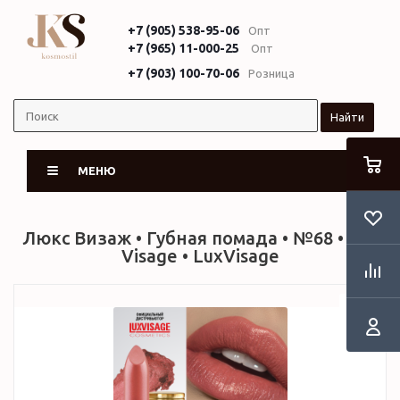
+7 (905) 538-95-06
Опт
+7 (965) 11-000-25
Опт
+7 (903) 100-70-06
Розница
Найти
МЕНЮ
Люкс Визаж • Губная помада • №68 • Lux
Visage • LuxVisage