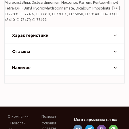
Microcristallina, Disteardimonium Hectorite, Parfum, Pentaerythrityl
Tetra-Di-T-Butyl Hydroxyhydrocinnamate, Dicalcium Phosphate. [+/-]:
CI 77891, CI 77492, CI 77491, CI 77007 , CI 15850, CI 19140, CI 42090, CI
45410, CI 75470, CI 77499.
Характеристики
Отзывы
Наличие
О компании
Помощь
Мы в социальных сетях:
Новости
Условия
оплаты