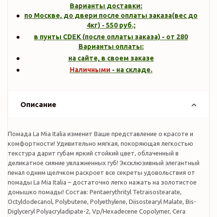
Варианты доставки:
по Москве, до двери после оплаты заказа(вес до
4кг
) -
550
руб.;
в пунты CDEK (после оплаты заказа) - от 280
Варианты оплаты:
на сайте, в своем заказе
Наличными
- на складе.
Описание
Помада La Mia Italia изменит Ваше представление о красоте и
комфортности! Удивительно мягкая, покоряющая легкостью
текстура дарит губам яркий стойкий цвет, облаченный в
деликатное сияние увлажненных губ! Эксклюзивный элегантный
пенал одним щелчком раскроет все секреты удовольствия от
помады La Mia Italia – достаточно легко нажать на золотистое
донышко помады! Состав: Pentaerythrityl Tetraisostearate,
Octyldodecanol, Polybutene, Polyethylene, Diisostearyl Malate, Bis-
Diglyceryl Polyacryladipate-2, Vp/Hexadecene Copolymer, Cera