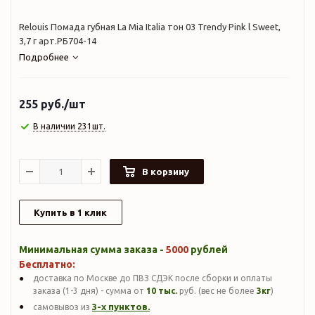
Relouis Помада губная La Mia Italia тон 03 Trendy Pink l Sweet,
3,7 г арт.РБ704-14
Подробнее
255
руб.
/шт
В наличии 231шт.
В корзину
Купить в 1 клик
Минимальная сумма заказа -
5000
рублей
Бесплатно:
доставка по Москве до ПВЗ СДЭК после сборки и оплаты
заказа (1-3 дня) - сумма от
10 тыс.
руб. (вес не более
3кг
)
3-х пунктов.
самовывоз из