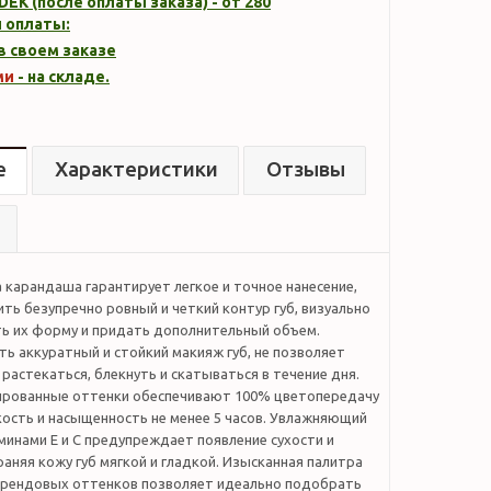
DEK (после оплаты заказа) - от 280
 оплаты:
 в своем заказе
ми
- на складе.
е
Характеристики
Отзывы
 карандаша гарантирует легкое и точное нанесение,
ть безупречно ровный и четкий контур губ, визуально
ь их форму и придать дополнительный объем.
ь аккуратный и стойкий макияж губ, не позволяет
 растекаться, блекнуть и скатываться в течение дня.
рованные оттенки обеспечивают 100% цветопередачу
кость и насыщенность не менее 5 часов. Увлажняющий
минами Е и С предупреждает появление сухости и
раняя кожу губ мягкой и гладкой. Изысканная палитра
 трендовых оттенков позволяет идеально подобрать