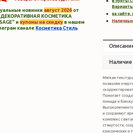
в пунты C
Варианты
уальные новинки
август 2026
от
на сайте,
"ДЕКОРАТИВНАЯ КОСМЕТИКА
Наличны
SAGE" и
купоны на скидку
в нашем
леграм канале
Косметика Стиль
Описани
Наличие
Мягкая текстура
позволяя очерти
скорректироват
Помогает создат
помаде и блеску
Высокопегменти
и сохраняют яр
комплекс с вита
стянутости, сох
классических и