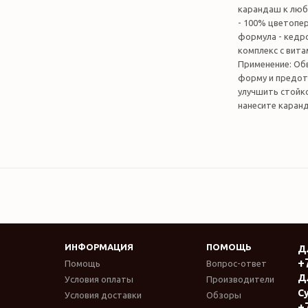
карандаш к люб
- 100% цветопер
формула - кедр
комплекс с вита
Применение: Об
форму и предот
улучшить стойко
нанесите каранд
ИНФОРМАЦИЯ
ПОМОЩЬ
Д
+
Помощь
Вопрос-ответ
Д
Условия оплаты
Производители
Су
Условия доставки
Обзоры
+