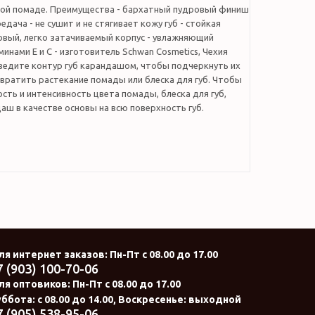
ой помаде. Преимущества - бархатный пудровый финиш
едача - не сушит и не стягивает кожу губ - стойкая
овый, легко затачиваемый корпус - увлажняющий
минами Е и С - изготовитель Schwan Cosmetics, Чехия
ведите контур губ карандашом, чтобы подчеркнуть их
вратить растекание помады или блеска для губ. Чтобы
сть и интенсивность цвета помады, блеска для губ,
аш в качестве основы на всю поверхность губ.
ля интернет заказов
: Пн-Пт с 08.00 до 17.00
7 (903) 100-70-06
ля оптовиков:
Пн-Пт с 08.00 до 17.00
ббота: с 08.00 до 14.00, Воскресенье: выходной
7 (905) 538-95-06