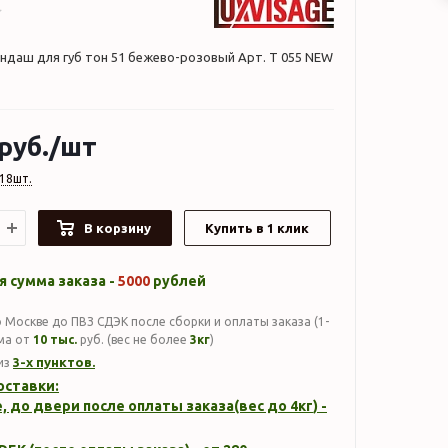
андаш для губ тон 51 бежево-розовый Арт. Т 055 NEW
руб.
/шт
18шт.
В корзину
Купить в 1 клик
 сумма заказа -
5000
рублей
 Москве до ПВЗ СДЭК после сборки и оплаты заказа (1-
мма от
10 тыс.
руб. (вес не более
3кг
)
3-х пунктов.
из
оставки:
, до двери после оплаты заказа(вес до
4кг
) -