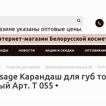
азине указаны оптовые цены.
тернет-магазин Белорусской косме
ЕНДЫ
НОВОСТИ
АКЦИИ И СКИДКИ
ОПТОВИКАМ
г
-
Косметика для макияжа
-
Декоративная косметика для губ
-
Каран
isage Карандаш для губ т
й Арт. Т 055 •