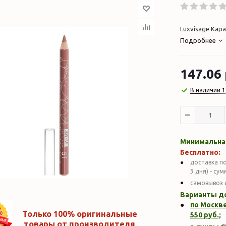
Luxvisage Кар
Подробнее
147.06
В наличии 1
Минимальная
Бесплатно:
доставка по
3 дня) - су
самовывоз 
Варианты д
по Москве
Только 100% оригинальные
550
руб.;
товары от производителя