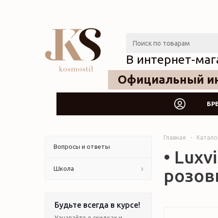
В интернет-маг
Официальный ин
БР
Главная
-
Катало
Вопросы и ответы
• Luxv
Школа
розовы
Будьте всегда в курсе!
Узнавайте о скидках и