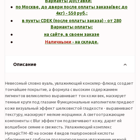
Варианты доставки:
по Москве, до двери после оплаты заказа(вес до
4кг
) -
550
руб.;
в пунты CDEK (после оплаты заказа) - от 280
Варианты оплаты:
на сайте, в своем заказе
Наличными
- на складе.
Описание
Невесомый словно вуаль, увлажняющий консилер-флюид создает
тончайшее покрытие, а формула с высоким содержанием
пигментов великолепно выравнивает тон кожи век, маскирует
темные круги под глазами Функциональные наполнители придают
коже визуальный эффект шелковистой гладкости - выравнивают
текстуру, маскируют мелкие морщинки. А светоотражающие
компоненты с Blur эффектом подсвечивают кожу, дарят ей
волшебное сияние и свежесть. Увлажняющий комплекс
HymagicTM-4D на основе 4 видов гиалуроновой кислоты
обеспечивает глубокое пролонгированное увлажнение нежной