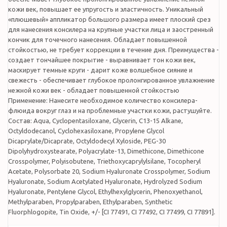
кожи век, повышает ее упругость и эластичность. Уникальный
«плюшевый» аппликатор большого размера имеет плоский срез
для нанесения консилера на крупные участки лица и заостренный
кончик для точечного нанесения. Обладает повышенной
стойкостью, не требует коррекции в течение дня. Преимущества -
создает тончайшее покрытие - выравнивает тон кожи век,
маскирует темные круги - дарит коже волшебное сияние и
свежесть - обеспечивает глубокое пролонгированное увлажнение
нежной кожи век - обладает повышенной стойкостью
Применение: Нанесите необходимое количество консилера-
флюида вокруг глаз и на проблемные участки кожи, растушуйте.
Состав: Aqua, Cyclopentasiloxane, Glycerin, C13-15 Alkane,
Octyldodecanol, Cyclohexasiloxane, Propylene Glycol
Dicaprylate/Dicaprate, Octyldodecyl Xyloside, PEG-30
Dipolyhydroxystearate, Polyacrylate-13, Dimethicone, Dimethicone
Crosspolymer, Polyisobutene, Triethoxycaprylylsilane, Tocopheryl
Acetate, Polysorbate 20, Sodium Hyaluronate Crosspolymer, Sodium
Hyaluronate, Sodium Acetylated Hyaluronate, Hydrolyzed Sodium
Hyaluronate, Pentylene Glycol, Ethylhexylglycerin, Phenoxyethanol,
Methylparaben, Propylparaben, Ethylparaben, Synthetic
Fluorphlogopite, Tin Oxide, +/- [CI 77491, CI 77492, CI 77499, CI 77891].