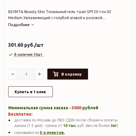
БЕЛИТА Beauty Skin Тональный гель-трап SPF20 тон 02
Medium Увлажняющий с голубой агавой и розовой...
Подробнее
301.60
руб.
/шт
В наличии 30шт.
В корзину
Купить в 1 клик
Минимальная сумма заказа -
5000
рублей
Бесплатно:
доставка по Москве до ПВЗ СДЭК после сборки и оплаты
заказа (1-3 дня) - сумма от
10 тыс.
руб. (вес не более
3кг
)
3-х пунктов.
самовывоз из