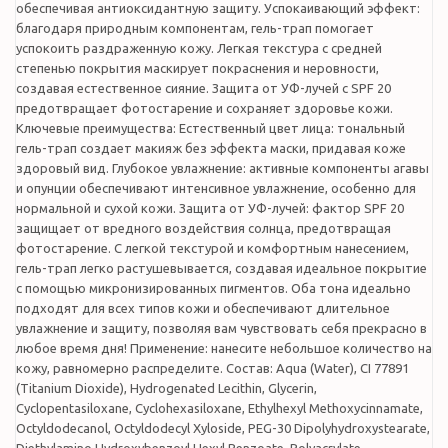
обеспечивая антиоксидантную защиту. Успокаивающий эффект:
благодаря природным компонентам, гель-трап помогает
успокоить раздраженную кожу. Легкая текстура с средней
степенью покрытия маскирует покраснения и неровности,
создавая естественное сияние. Защита от УФ-лучей с SPF 20
предотвращает фотостарение и сохраняет здоровье кожи.
Ключевые преимущества: Естественный цвет лица: тональный
гель-трап создает макияж без эффекта маски, придавая коже
здоровый вид. Глубокое увлажнение: активные компоненты агавы
и опунции обеспечивают интенсивное увлажнение, особенно для
нормальной и сухой кожи. Защита от УФ-лучей: фактор SPF 20
защищает от вредного воздействия солнца, предотвращая
фотостарение. С легкой текстурой и комфортным нанесением,
гель-трап легко растушевывается, создавая идеальное покрытие
с помощью микронизированных пигментов. Оба тона идеально
подходят для всех типов кожи и обеспечивают длительное
увлажнение и защиту, позволяя вам чувствовать себя прекрасно в
любое время дня! Применение: нанесите небольшое количество на
кожу, равномерно распределите. Состав: Aqua (Water), CI 77891
(Titanium Dioxide), Hydrogenated Lecithin, Glycerin,
Cyclopentasiloxane, Cyclohexasiloxane, Ethylhexyl Methoxycinnamate,
Octyldodecanol, Octyldodecyl Xyloside, PEG-30 Dipolyhydroxystearate,