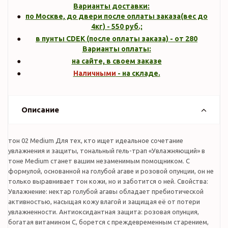
Варианты доставки:
по Москве, до двери после оплаты заказа(вес до
4кг
) -
550
руб.;
в пунты CDEK (после оплаты заказа) - от 280
Варианты оплаты:
на сайте, в своем заказе
Наличными
- на складе.
Описание
тон 02 Medium Для тех, кто ищет идеальное сочетание
увлажнения и защиты, тональный гель-трап «Увлажняющий» в
тоне Medium станет вашим незаменимым помощником. С
формулой, основанной на голубой агаве и розовой опунции, он не
только выравнивает тон кожи, но и заботится о ней. Свойства:
Увлажнение: нектар голубой агавы обладает пребиотической
активностью, насыщая кожу влагой и защищая её от потери
увлажненности. Антиоксидантная защита: розовая опунция,
богатая витамином С, борется с преждевременным старением,