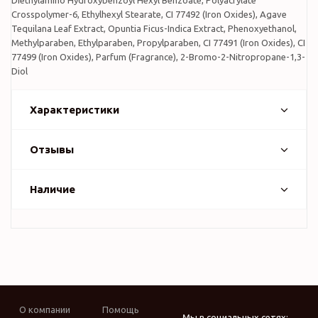
Diethylamino Hydroxybenzoyl Hexyl Benzoate, Polyacrylate
Crosspolymer-6, Ethylhexyl Stearate, CI 77492 (Iron Oxides), Agave
Tequilana Leaf Extract, Opuntia Ficus-Indica Extract, Phenoxyethanol,
Methylparaben, Ethylparaben, Propylparaben, CI 77491 (Iron Oxides), CI
77499 (Iron Oxides), Parfum (Fragrance), 2-Bromo-2-Nitropropane-1,3-
Diol
Характеристики
Отзывы
Наличие
О компании
Помощь
Мы в социальных сетях: