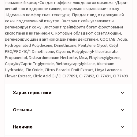
тональный крем; -Создает эффект «нюдового» макияжа -Дарит
легкий тон и здоровое сияние, визуально выравнивает кожу
-Идеально комфортная текстура; -Придает вид отдохнувшей
кожи, подсвеченной изнутри -Экстракт хойи увлажняет и
регенерирует кожу -Экстракт грейпфрута богат фруктовыми
кислотами и витамином С, которые обладают осветляющим,
регенерирующим и антиоксидантным действием. СОСТАВ: Aqua,
Hydrogenated Polydecene, Dimethicone, Pentylene Glycol, Cetyl
PEG/PPG-10/1 Dimethicone, Glycerin, Polyglyceryl-4 Isostearate,
Propanediol, Disteardimonium Hectorite, Mica, Ethylhexylglycerin,
Caprylic/Capric Triglyceride, Riethoxycaprylylsilane, Aluminum
Hydroxide, Tin Oxide, Citrus Paradisi Fruit Extract, Hoya Lacunosa
Flower Extract, Citric Acid. [+/-]: CI 77891, CI 77492, CI 77491, CI 77499.
Характеристики
Отзывы
Наличие