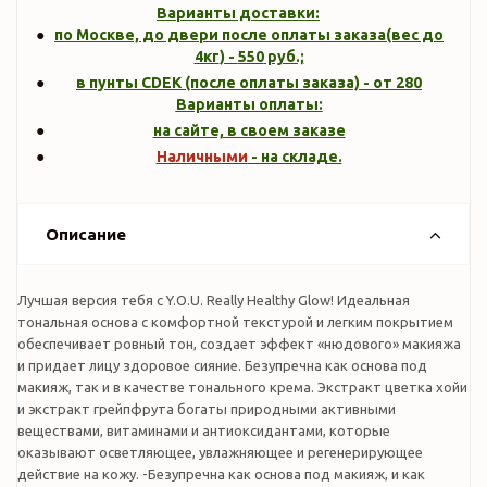
Варианты доставки:
по Москве, до двери после оплаты заказа(вес до
4кг
) -
550
руб.;
в пунты CDEK (после оплаты заказа) - от 280
Варианты оплаты:
на сайте, в своем заказе
Наличными
- на складе.
Описание
Лучшая версия тебя с Y.O.U. Really Healthy Glow! Идеальная
тональная основа с комфортной текстурой и легким покрытием
обеспечивает ровный тон, создает эффект «нюдового» макияжа
и придает лицу здоровое сияние. Безупречна как основа под
макияж, так и в качестве тонального крема. Экстракт цветка хойи
и экстракт грейпфрута богаты природными активными
веществами, витаминами и антиоксидантами, которые
оказывают осветляющее, увлажняющее и регенерирующее
действие на кожу. -Безупречна как основа под макияж, и как