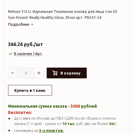
Relouis Y.O.U. Идеальная Тональная основа для лица тон 03
Sun-Kissed Really Healthy Glow, 30 мл арт. РБ531-24
Подробнее
366.26
руб.
/шт
В наличии 14шт.
В корзину
Купить в 1 клик
Минимальная сумма заказа -
5000
рублей
Бесплатно:
доставка по Москве до ПВЗ СДЭК после сборки и оплаты
заказа (1-3 дня) - сумма от
10 тыс.
руб. (вес не более
3кг
)
3-х пунктов.
самовывоз из