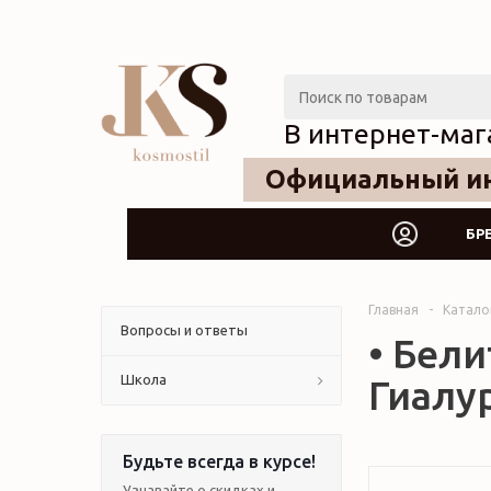
В интернет-маг
Официальный ин
БР
Главная
-
Катало
Вопросы и ответы
• Бели
Школа
Гиалур
Будьте всегда в курсе!
Узнавайте о скидках и