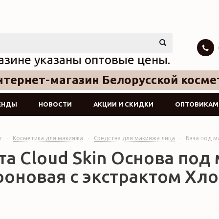
азине указаны оптовые цены.
тернет-магазин Белорусской косме
ЕНДЫ
НОВОСТИ
АКЦИИ И СКИДКИ
ОПТОВИКАМ
г
-
Косметика для макияжа
-
Средства для макияжа лица
-
База под м
та Cloud Skin Основа под
оновая с экстрактом Хлоп