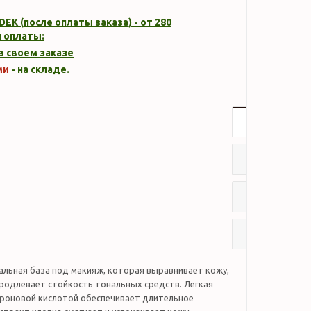
DEK (после оплаты заказа) - от 280
 оплаты:
 в своем заказе
ми
- на складе.
Описание
Характер
Отзывы
Наличие
льная база под макияж, которая выравнивает кожу,
продлевает стойкость тональных средств. Легкая
луроновой кислотой обеспечивает длительное