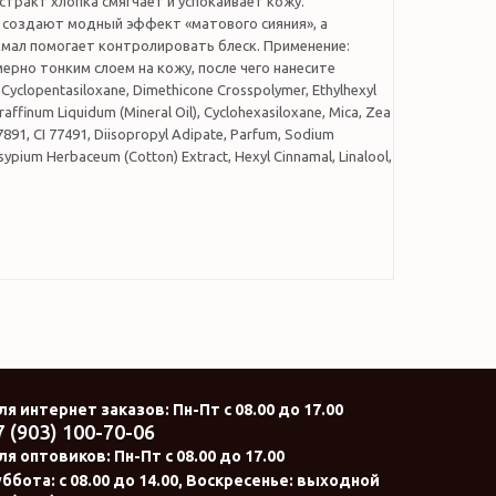
кстракт хлопка смягчает и успокаивает кожу.
создают модный эффект «матового сияния», а
хмал помогает контролировать блеск. Применение:
ерно тонким слоем на кожу, после чего нанесите
Cyclopentasiloxane, Dimethicone Crosspolymer, Ethylhexyl
affinum Liquidum (Mineral Oil), Cyclohexasiloxane, Mica, Zea
7891, CI 77491, Diisopropyl Adipate, Parfum, Sodium
ypium Herbaceum (Cotton) Extract, Hexyl Cinnamal, Linalool,
ля интернет заказов
: Пн-Пт с 08.00 до 17.00
7 (903) 100-70-06
ля оптовиков:
Пн-Пт с 08.00 до 17.00
ббота: с 08.00 до 14.00, Воскресенье: выходной