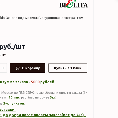
Skin Основа под макияж Гиалуроновая с экстрактом
руб.
/шт
0шт.
В корзину
Купить в 1 клик
 сумма заказа -
5000
рублей
 Москве до ПВЗ СДЭК после сборки и оплаты заказа (1-
мма от
10 тыс.
руб. (вес не более
3кг
)
3-х пунктов.
из
оставки:
, до двери после оплаты заказа(вес до
4кг
) -