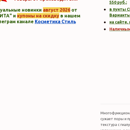
550
руб.;
в пунты C
уальные новинки
август 2026
от
Варианты
ИТА" и
купоны на скидку
в нашем
леграм канале
Косметика Стиль
на сайте,
Наличны
Многофункциона
сужает поры и 
текстура с гиа