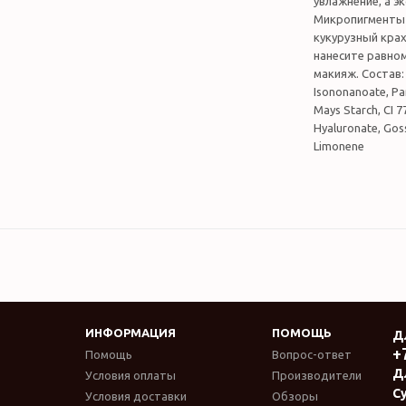
увлажнение, а э
Микропигменты 
кукурузный кра
нанесите равном
макияж. Состав: 
Isononanoate, Par
Mays Starch, CI 7
Hyaluronate, Goss
Limonene
ИНФОРМАЦИЯ
ПОМОЩЬ
Д
+
Помощь
Вопрос-ответ
Д
Условия оплаты
Производители
Су
Условия доставки
Обзоры