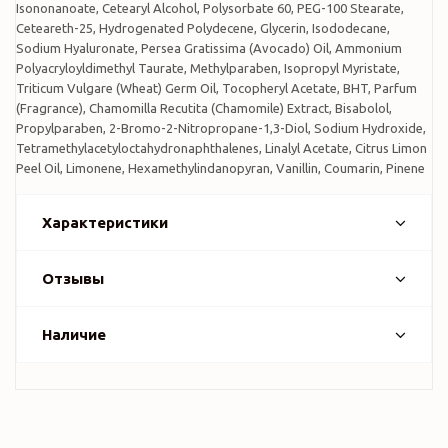
Isononanoate, Cetearyl Alcohol, Polysorbate 60, PEG-100 Stearate,
Ceteareth-25, Hydrogenated Polydecene, Glycerin, Isododecane,
Sodium Hyaluronate, Persea Gratissima (Avocado) Oil, Ammonium
Polyacryloyldimethyl Taurate, Methylparaben, Isopropyl Myristate,
Triticum Vulgare (Wheat) Germ Oil, Tocopheryl Acetate, BHT, Parfum
(Fragrance), Chamomilla Recutita (Chamomile) Extract, Bisabolol,
Propylparaben, 2-Bromo-2-Nitropropane-1,3-Diol, Sodium Hydroxide,
Tetramethylacetyloctahydronaphthalenes, Linalyl Acetate, Citrus Limon
Peel Oil, Limonene, Hexamethylindanopyran, Vanillin, Coumarin, Pinene
Характеристики
Отзывы
Наличие