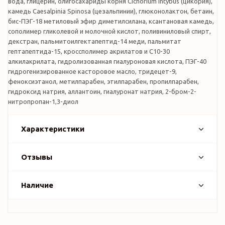
вода, глицерин, олигосахариды корня Cichorium Intybus (цикория),
камедь Caesalpinia Spinosa (цезальпинии), глюконолактон, бетаин,
бис-ПЭГ-18 метиловый эфир диметилсилана, ксантановая камедь,
сополимер гликолевой и молочной кислот, поливиниловый спирт,
декстран, пальмитоилгектапептид-14 меди, пальмитат
гептапептида-15, кроссполимер акрилатов и C10-30
алкилакрилата, гидролизованная гиалуроновая кислота, ПЭГ-40
гидрогенизированное касторовое масло, тридецет-9,
феноксиэтанол, метилпарабен, этилпарабен, пропилпарабен,
гидроксид натрия, аллантоин, гиалуронат натрия, 2-бром-2-
нитропропан-1,3-диол
Характеристики
Отзывы
Наличие