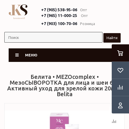
+7 (905) 538-95-06
Опт
+7 (965) 11-000-25
Опт
+7 (903) 100-70-06
Розница
Найти
МЕНЮ
Белита • MEZOcomplex •
МезоСЫВОРОТКА для лица и шеи 60+
Активный уход для зрелой кожи 20мл •
Belita