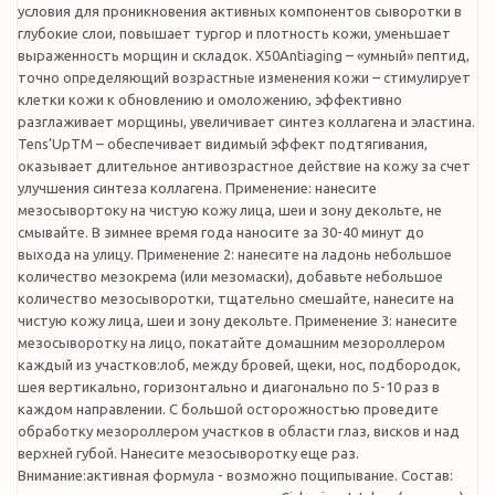
условия для проникновения активных компонентов сыворотки в
глубокие слои, повышает тургор и плотность кожи, уменьшает
выраженность морщин и складок. X50Antiaging – «умный» пептид,
точно определяющий возрастные изменения кожи – стимулирует
клетки кожи к обновлению и омоложению, эффективно
разглаживает морщины, увеличивает синтез коллагена и эластина.
Tens’UpTM – обеспечивает видимый эффект подтягивания,
оказывает длительное антивозрастное действие на кожу за счет
улучшения синтеза коллагена. Применение: нанесите
мезосывортоку на чистую кожу лица, шеи и зону декольте, не
смывайте. В зимнее время года наносите за 30-40 минут до
выхода на улицу. Применение 2: нанесите на ладонь небольшое
количество мезокрема (или мезомаски), добавьте небольшое
количество мезосыворотки, тщательно смешайте, нанесите на
чистую кожу лица, шеи и зону декольте. Применение 3: нанесите
мезосыворотку на лицо, покатайте домашним мезороллером
каждый из участков:лоб, между бровей, щеки, нос, подбородок,
шея вертикально, горизонтально и диагонально по 5-10 раз в
каждом направлении. С большой осторожностью проведите
обработку мезороллером участков в области глаз, висков и над
верхней губой. Нанесите мезосыворотку еще раз.
Внимание:активная формула - возможно пощипывание. Состав: