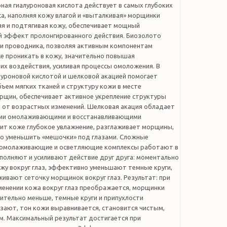
ная гиалуроновая кислота действует в самых глубоких
а, наполняя кожу влагой и «выталкивая» морщинки
яя и подтягивая кожу, обеспечивает мощный
эффект пролонгированного действия. Биозолото
ли проводника, позволяя активным компонентам
же проникать в кожу, значительно повышая
их воздействия, усиливая процессы омоложения. В
луроновой кислотой и шелковой акацией помогает
ъем мягких тканей и структуру кожи в месте
рщин, обеспечивает активное укрепление структуры
 от возрастных изменений. Шелковая акация обладает
ми омолаживающими и восстанавливающими
рит коже глубокое увлажнение, разглаживает морщины,
о уменьшить «мешочки» под глазами. Сложные
 омолаживающие и осветляющие комплексы работают в
дополняют и усиливают действие друг друга: моментально
жу вокруг глаз, эффективно уменьшают темные круги,
ивают сеточку морщинок вокруг глаз. Результат: при
менении кожа вокруг глаз преображается, морщинки
ительно меньше, темные круги и припухлости
зают, тон кожи выравнивается, становится чистым,
м. Максимальный результат достигается при