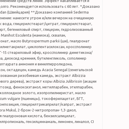
именении средств линии. Эффект накапливается и
олго. Рекомендуется использовать с 60 лет. *Доказано
udan (Швейцария) **Доказано компанией Sederma
нение: нанесите утром и/или вечером на очищенную
в: вода, глицерилстеарат/цитрат, глицерилстеарат,
рт, бегениловый спирт, глицерин, гидролизованный
Manihot Esculenta (маниока), сквалан,
нат, масло Butyrospermum parkii (ши), гиалуронат
тилметакрилат, циклопентасилоксан, кроссполимер
Г-15 стеариловый эфир, кроссполимер диметикона/
а, диоксид кремния, бутиленгликоль, сополимер
лтаурата аммония и винилпирролидона,
н, октадецен, камедь Acacia Senegal (сенегальской
изованная ризобиевая камедь, экстракт Albizzia
ового дерева), экстракт коры Albizia Julibrissin (акации
тозид, феноксиэтанол, метилпарабен, этилпарабен,
 коллоидное золото, изопропилмиристат, масло
cum vulgare (пшеницы), токоферилацетат, БГТ,
мпозиция, глицерилтрикаприлат/капрат, экстракт
ra Mukul, 2-бром-2-нитропропан-1,3-диол,
 гиалуроновая кислота, бензилсалицилат,
пропиональ, гексилциннамаль, лимонен, линалол, CI