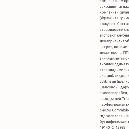
комплексном пр
сохраняется над
компанией Giva
(Франция) Приме
кожу век. Соста
стеариловый спи
экстракт клубня 
дикаприлилкарбо
натрия, полиме
диметикона, ПП
винилдиметикон
акрилоилдимети
стеарилдиметико
акации), гидрол
Julibrissin (шёлк
шелковой), дару
пропилпарабен,
зародышей Triti
парфюмерная ко
смолы Commipho
гидролизованная
бутилфенилметил
19140, CI 15985