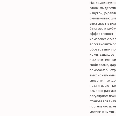
Низкомолекуляр
слоях эпидермис
изнутри, укрепл
омолаживающий 
выступает в ро
быстрее и глуб
эффективность 
комплексе с гиа
восстановить об
образования мо
кожи, защищает
исключительны
свойствами, да
помогает быстр
высоконаучные
синергии, т.е. 
подтягивают ко
заметно разглаж
регулярном при
становятся знач
постепенно исче
свежим и нежны