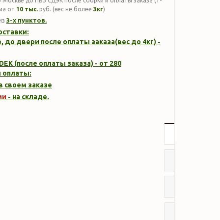
 Москве до ПВЗ СДЭК после сборки и оплаты заказа (1-
мма от
10 тыс.
руб. (вес не более
3кг
)
3-х пунктов.
из
оставки:
, до двери после оплаты заказа(вес до
4кг
) -
DEK (после оплаты заказа) - от 280
 оплаты:
 в своем заказе
ми
- на складе.
Описание
Характер
Отзывы
Наличие