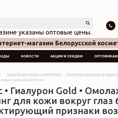
азине указаны оптовые цены.
тернет-магазин Белорусской косме
ЕНДЫ
НОВОСТИ
АКЦИИ И СКИДКИ
ОПТОВИКАМ
г
-
Средства для ухода за кожей лица
-
Косметика для ухода за лицом в
вокруг глаз и губ в 60-65 лет
с • Гиалурон Gold • Омо
нг для кожи вокруг глаз 
ктирующий признаки возр