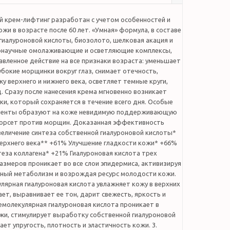
крем-лифтинг разработан с учетом особенностей и
жи в возрасте после 60 лет. «Умная» формула, в составе
гиалуроновой кислоты, биозолото, шелковая акация и
научные омолаживающие и осветляющие комплексы,
вленное действие на все признаки возраста: уменьшает
убокие морщинки вокруг глаз, снимает отечность,
у верхнего и нижнего века, осветляет темные круги,
. Сразу после нанесения крема мгновенно возникает
и, который сохраняется в течение всего дня. Особые
ненты образуют на коже невидимую поддерживающую
орсет против морщин. Доказанная эффективность
величение синтеза собственной гиалуроновой кислоты*
ерхнего века** +61% Улучшение гладкости кожи* +66%
еза коллагена* +21% Гиалуроновая кислота трех
змеров проникает во все слои эпидермиса, активизируя
чный метаболизм и возрождая ресурс молодости кожи.
лярная гиалуроновая кислота увлажняет кожу в верхних
ает, выравнивает ее тон, дарит свежесть, яркость и
немолекулярная гиалуроновая кислота проникает в
ожи, стимулирует выработку собственной гиалуроновой
ет упругость, плотность и эластичность кожи. 3.