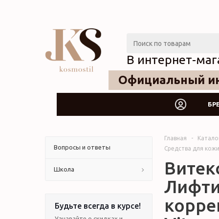
В интернет-маг
Официальный ин
БР
Главная
-
Катало
Вопросы и ответы
Средства для кожи 
Витек
Школа
Лифти
корре
Будьте всегда в курсе!
Узнавайте о скидках и