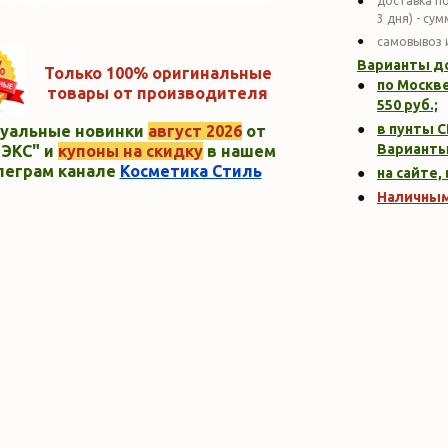
доставка по
3 дня) - су
самовывоз 
Варианты д
Только 100% оригинальные
по Москве
товары от производителя
550
руб.;
в пунты C
уальные новинки
август 2026
от
Варианты
ЭКС" и
купоны на скидку
в нашем
леграм канале
Косметика Стиль
на сайте,
Наличны