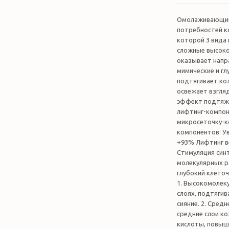
Омолаживающий 
потребностей ко
которой 3 вида 
сложные высоко
оказывает напра
мимические и гл
подтягивает кож
освежает взгляд
эффект подтяжк
лифтинг-компо
микросеточку-к
компонентов: У
+93% Лифтинг в
Стимуляция синт
молекулярных ра
глубокий клето
1. Высокомолеку
слоях, подтягив
сияние. 2. Сред
средние слои к
кислоты, повыша