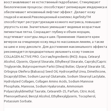
восстанавливают ее естественный гидробаланс. Стимулируют
биологические процессы: способствуют регенерации эпидермиса и
обеспечивают мгновенный лифтинг-эффект. Делают кожу
гладкой и нежной.Революционный комплекс AgefinityTM
способствует реструктуризации кожного матрикса, повышает
упругость кожи. Значительно уменьшает видимые возрастные
пигментные пятна. Сокращает глубину и объем морщин,
подтягивает контуры лица и шеи. Применение :Нанесите крем
вечером на очищенную кожу лица по массажным линиям, а также
на шею и зону декольте. Для достижения максимального эффекта
рекомендуется предварительно увлажнить кожу тоником
COLLAGEN ACTIVE PRO. Состав/Ingredients (INCI): Aqua, Cetearyl
Alcohol, Glycerin, Glyceryl Stearate, Ethylhexyl Stearate, Caprylic/Capric
Triglyceride, Butyrospermum Parkii (Shea) Butter, Glyceryl Stearate SE,
Orbignya Oleifera (Babassu) Seed Oil, Hydroxyethyl Urea, Dimethicone,
Dicaprylyl Ether, Sodium Lauroyl Glutamate, Sodium Stearoyl Lactylate,
Hydrolyzed Collagen, Collagen Amino Acids, Sodium Mannose
Phosphate, Mannose, Sodium Hyaluronate, Ammonium
Polyacryloyldimethyl Taurate, Ceteareth-25, Parfum, Citric Acid,
Phenoxyethanol, Benzyl Alcohol, Ethylhexylglycerin, Tocopherol,
Potassium Sorbate.