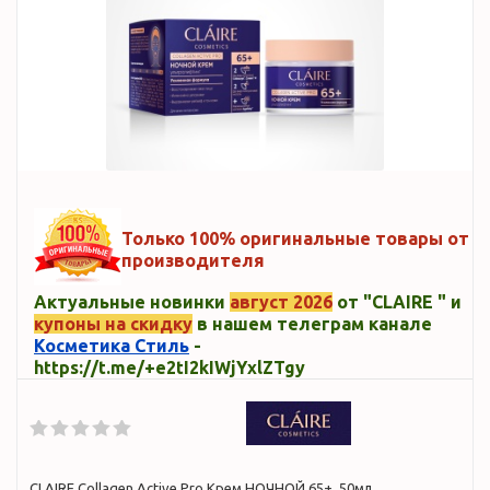
Только 100% оригинальные товары от
производителя
Актуальные новинки
август 2026
от "CLAIRE " и
купоны на скидку
в нашем телеграм канале
Косметика Стиль
-
https://t.me/+e2tI2kIWjYxlZTgy
CLAIRE Collagen Active Pro Крем НОЧНОЙ 65+, 50мл