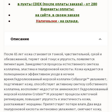
в пунты CDEK (после оплаты заказа) - от 280
Варианты оплаты:
на сайте, в своем заказе
Наличными
- на складе.
Описание
После 65 лет кожа становится тонкой, чувствительной, сухой и
обезвоженной, теряет свой тонус и упругость, появляется
пигментация. Замедляются процессы естественного синтеза
коллагена, эластина и гиалуроновой кислоты. Кожа нуждается в
полноценном и эффективном уходе в ночное
время.Гидролизованный морской коллаген Collasurge™ увлажняет,
подтягивает кожу, способствует активному синтезу собственного
коллагена, восполняет недостаток аминокислот.Гидролизованный
морской коллаген Crotein™ M ускоряет процессы клеточной
регенерации, повышает упругость и эластичность кожи,
разглаживает морщины. Препятствует потере влаги.Два вида
гиалуроновой кислоты интенсивно увлажняют, смягчают кожу,