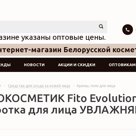
азине указаны оптовые цены.
тернет-магазин Белорусской косме
ЕНДЫ
НОВОСТИ
АКЦИИ И СКИДКИ
ОПТОВИКАМ
г
-
Средства для ухода за кожей лица
-
Кремы, гели для лица
ОКОСМЕТИК Fito Evolutio
отка для лица УВЛАЖНЯ