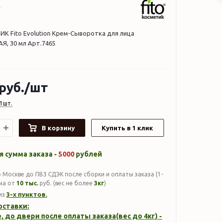
 Fito Evolution Крем-Сыворотка для лица
 30 мл Арт.7465
руб.
/шт
1шт.
В корзину
Купить в 1 клик
 сумма заказа -
5000
рублей
 Москве до ПВЗ СДЭК после сборки и оплаты заказа (1-
мма от
10 тыс.
руб. (вес не более
3кг
)
3-х пунктов.
из
оставки:
, до двери после оплаты заказа(вес до
4кг
) -