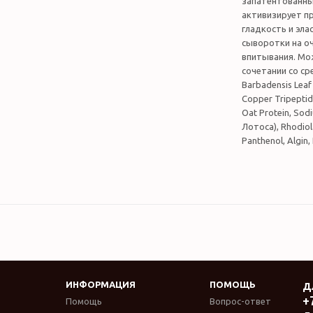
запатентованны
активизирует п
гладкость и эла
сыворотки на оч
впитывания. Мо
сочетании со ср
Barbadensis Leaf 
Copper Tripeptid
Oat Protein, Sod
Лотоса), Rhodio
Panthenol, Algin,
ИНФОРМАЦИЯ
ПОМОЩЬ
Д
+
Помощь
Вопрос-ответ