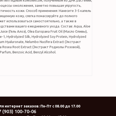
м пептидным комплексом, полученным из ДНК растений,
роцессы омоложения, заметно повышая упругость,
стичность кожи. Способ применения: Нанесите 3-5 капель
ищенную кожу, слегка помассируйте до полного
жет использоваться самостоятельно, а также в
едствами вашего ежедневного ухода. Состав: Aqua, Aloe
Juice (Гель Алоэ), Olea Europaea Fruit Oil (Масло Оливы),
e-1, Hydrolyzed Silk, Hydrolyzed Soy Protein, Hydrolyzed
ium Hyaluronate, Nelumbo Nucifera Extract (Экстракт
la Rosea Root Extract (Экстракт Родиолы Розовой),
 Parfum, Benzoic Acid, Benzyl Alcohol.
ля интернет заказов
: Пн-Пт с 08.00 до 17.00
7 (903) 100-70-06