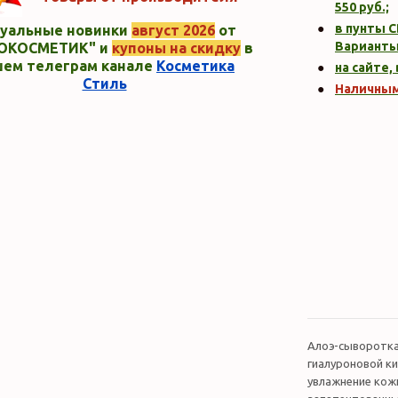
550
руб.;
в пунты C
уальные новинки
август 2026
от
Варианты
ОКОСМЕТИК" и
купоны на скидку
в
шем телеграм канале
Косметика
на сайте,
Стиль
Наличны
Алоэ-сыворотка
гиалуроновой к
увлажнение кожи