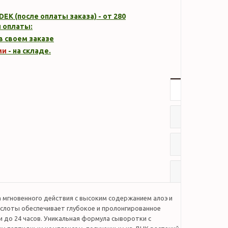
DEK (после оплаты заказа) - от 280
 оплаты:
 в своем заказе
ми
- на складе.
Описание
Характер
Отзывы
Наличие
 мгновенного действия с высоким содержанием алоэ и
ислоты обеспечивает глубокое и пролонгированное
 до 24 часов. Уникальная формула сыворотки с