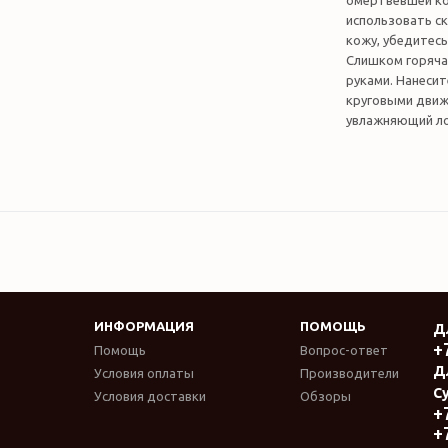
омертвевшей ко
использовать ск
кожу, убедитесь
Слишком горяча
руками. Нанесит
круговыми движе
увлажняющий ло
ИНФОРМАЦИЯ
ПОМОЩЬ
Д
+
Помощь
Вопрос-ответ
Д
Условия оплаты
Производители
Су
Условия доставки
Обзоры
+
+