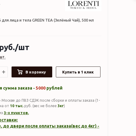
 для лица и тела GREEN TEA (Зелёный Чай), 500 мл
руб.
/шт
шт.
В корзину
Купить в 1 клик
 сумма заказа -
5000
рублей
 Москве до ПВЗ СДЭК после сборки и оплаты заказа (1-
мма от
10 тыс.
руб. (вес не более
3кг
)
3-х пунктов.
из
оставки:
, до двери после оплаты заказа(вес до
4кг
) -