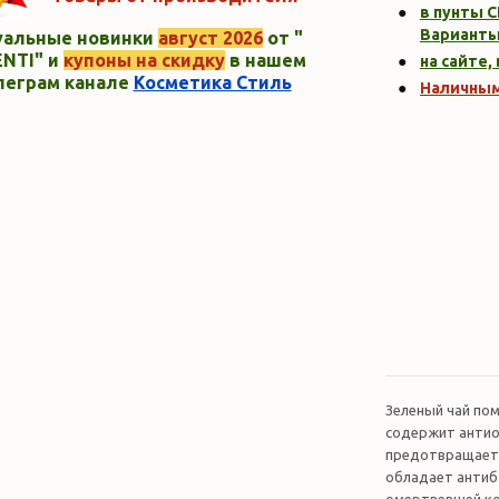
в пунты C
Варианты
уальные новинки
август 2026
от "
NTI" и
купоны на скидку
в нашем
на сайте,
леграм канале
Косметика Стиль
Наличны
Зеленый чай по
содержит антио
предотвращает 
обладает антиб