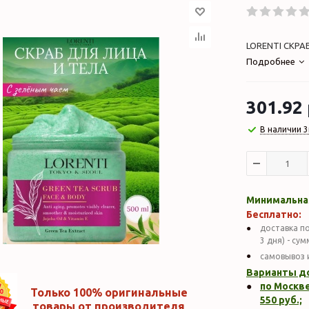
LORENTI СКРАБ
Подробнее
301.92
В наличии 3
Минимальная
Бесплатно:
доставка по
3 дня) - су
самовывоз 
Варианты д
по Москве
Только 100% оригинальные
550
руб.;
товары от производителя