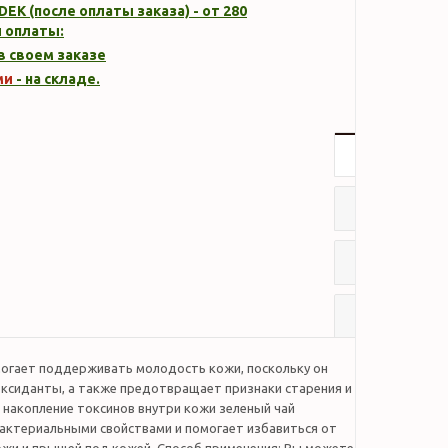
DEK (после оплаты заказа) - от 280
 оплаты:
 в своем заказе
ми
- на складе.
Описание
Характер
Отзывы
Наличие
могает поддерживать молодость кожи, поскольку он
ксиданты, а также предотвращает признаки старения и
накопление токсинов внутри кожи зеленый чай
актериальными свойствами и помогает избавиться от