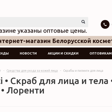
азине указаны оптовые цены.
тернет-магазин Белорусской косме
ЕНДЫ
НОВОСТИ
АКЦИИ И СКИДКИ
ОПТОВИКАМ
г
-
Средства для ухода за кожей лица
-
Скрабы и пилинги для лица
i • Скраб для лица и тела
 • Лоренти