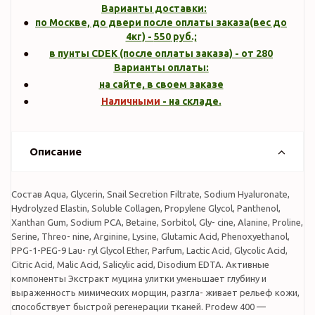
Варианты доставки:
по Москве, до двери после оплаты заказа(вес до
4кг
) -
550
руб.;
в пунты CDEK (после оплаты заказа) - от 280
Варианты оплаты:
на сайте, в своем заказе
Наличными
- на складе.
Описание
Состав Aqua, Glycerin, Snail Secretion Filtrate, Sodium Hyaluronate,
Hydrolyzed Elastin, Soluble Collagen, Propylene Glycol, Panthenol,
Xanthan Gum, Sodium PCA, Betaine, Sorbitol, Gly- cine, Alanine, Proline,
Serine, Threo- nine, Arginine, Lysine, Glutamic Acid, Phenoxyethanol,
PPG-1-PEG-9 Lau- ryl Glycol Ether, Parfum, Lactic Acid, Glycolic Acid,
Citric Acid, Malic Acid, Salicylic acid, Disodium EDTA. Активные
компоненты Экстракт муцина улитки уменьшает глубину и
выраженность мимических морщин, разгла- живает рельеф кожи,
способствует быстрой регенерации тканей. Prodew 400 —