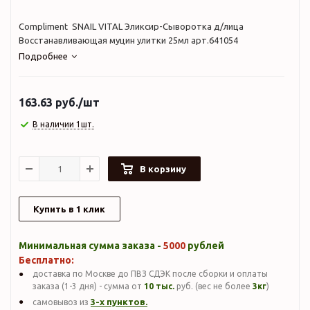
Compliment SNAIL VITAL Эликсир-Сыворотка д/лица
Восстанавливающая муцин улитки 25мл арт.641054
Подробнее
163.63
руб.
/шт
В наличии 1шт.
В корзину
Купить в 1 клик
Минимальная сумма заказа -
5000
рублей
Бесплатно:
доставка по Москве до ПВЗ СДЭК после сборки и оплаты
заказа (1-3 дня) - сумма от
10 тыс.
руб. (вес не более
3кг
)
3-х пунктов.
самовывоз из