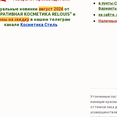
в пунты C
Варианты
уальные новинки
август 2026
от
РАТИВНАЯ КОСМЕТИКА RELOUIS" и
на сайте,
оны на скидку
в нашем телеграм
Наличны
канале
Косметика Стиль
Утонченные пас
манящие красны
оттенков лака д
усовершенствова