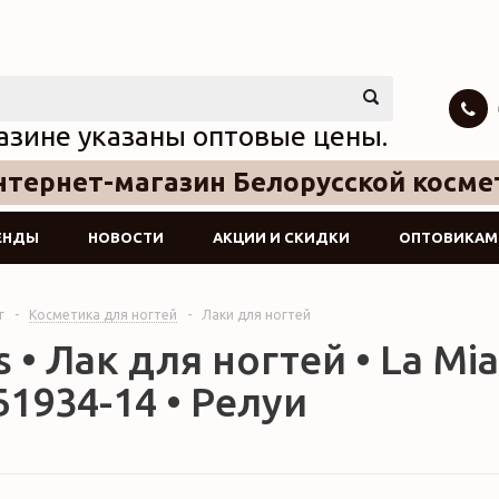
азине указаны оптовые цены.
тернет-магазин Белорусской косме
ЕНДЫ
НОВОСТИ
АКЦИИ И СКИДКИ
ОПТОВИКАМ
г
-
Косметика для ногтей
-
Лаки для ногтей
 • Лак для ногтей • La Mia I
Б1934-14 • Релуи