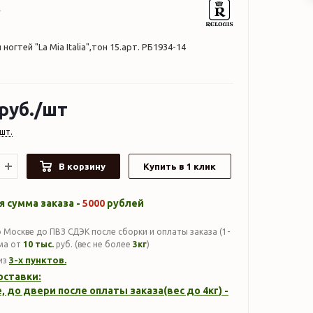
ногтей "La Mia Italia",тон 15.арт. РБ1934-14
руб.
/шт
шт.
В корзину
Купить в 1 клик
 сумма заказа -
5000
рублей
 Москве до ПВЗ СДЭК после сборки и оплаты заказа (1-
мма от
10 тыс.
руб. (вес не более
3кг
)
3-х пунктов.
из
оставки:
, до двери после оплаты заказа(вес до
4кг
) -