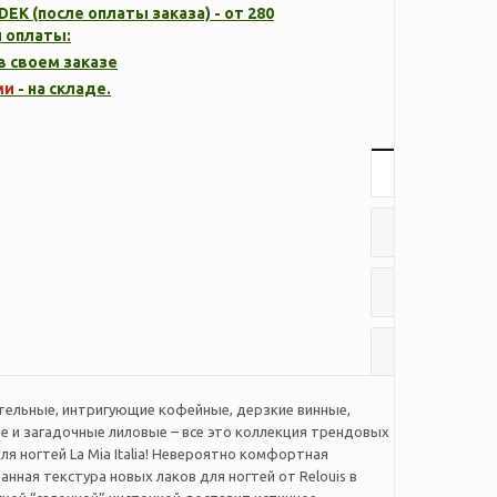
DEK (после оплаты заказа) - от 280
 оплаты:
 в своем заказе
ми
- на складе.
Описание
Характер
Отзывы
Наличие
тельные, интригующие кофейные, дерзкие винные,
е и загадочные лиловые – все это коллекция трендовых
ля ногтей La Mia Italia! Невероятно комфортная
нная текстура новых лаков для ногтей от Relouis в