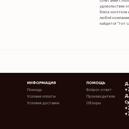
сочетании с пло
удовольствие о
блеск ноготков 
любой компании,
найдется “тот с
ИНФОРМАЦИЯ
ПОМОЩЬ
Д
+
Помощь
Вопрос-ответ
Д
Условия оплаты
Производители
Су
Условия доставки
Обзоры
+
+