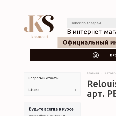
В интернет-маг
Официальный ин
БР
Главная
-
Катало
Вопросы и ответы
Relouis
Школа
арт. Р
Будьте всегда в курсе!
Узнавайте о скидках и