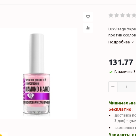
Luxvisage Укр
против сколов
Подробнее
131.77
В наличии 3
Минимальная
Бесплатно:
доставка по
3 дня) - су
самовывоз 
Варианты д