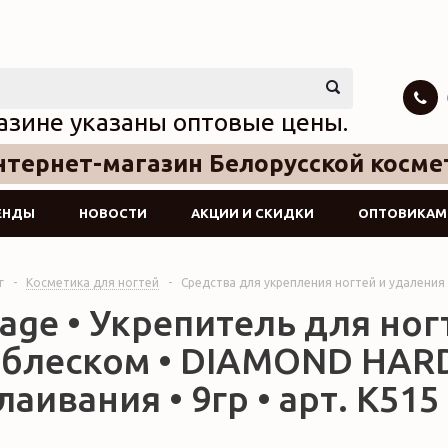
азине указаны оптовые цены.
тернет-магазин Белорусской косме
ЕНДЫ
НОВОСТИ
АКЦИИ И СКИДКИ
ОПТОВИКАМ
г
-
Косметика для ногтей
-
Средства для укрепления ногтей и удаления 
age • Укрепитель для ног
блеском • DIAMOND HARD
лаивания • 9гр • арт. К51