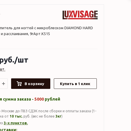
епитель для ногтей с микроблеском DIAMOND HARD
 и расслаивания, 9гАрт.К515
руб.
/шт
шт.
В корзину
Купить в 1 клик
 сумма заказа -
5000
рублей
 Москве до ПВЗ СДЭК после сборки и оплаты заказа (1-
мма от
10 тыс.
руб. (вес не более
3кг
)
3-х пунктов.
из
оставки: