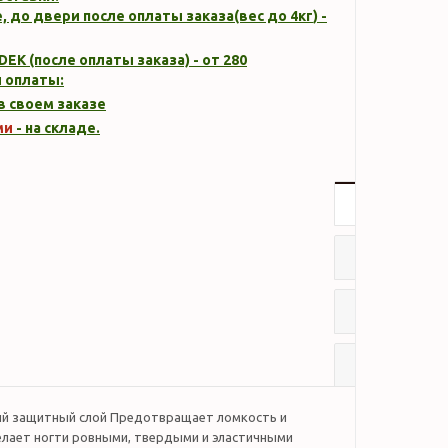
, до двери после оплаты заказа(вес до
4кг
) -
DEK (после оплаты заказа) - от 280
 оплаты:
 в своем заказе
ми
- на складе.
Описание
Характер
Отзывы
Наличие
й защитный слой Предотвращает ломкость и
елает ногти ровными, твердыми и эластичными