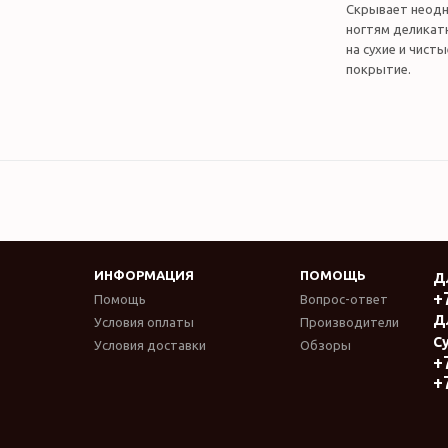
Скрывает неодн
ногтям деликатн
на сухие и чист
покрытие.
ИНФОРМАЦИЯ
ПОМОЩЬ
Д
+
Помощь
Вопрос-ответ
Д
Условия оплаты
Производители
Су
Условия доставки
Обзоры
+
+