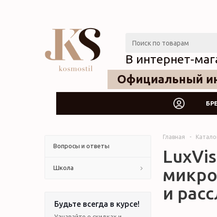
В интернет-маг
Официальный ин
БР
Главная
-
Катало
Вопросы и ответы
LuxVis
Школа
микро
и расс
Будьте всегда в курсе!
Узнавайте о скидках и