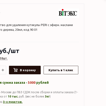
во для удаления кутикулы PERI с эфирн. маслами
о дерева, 20мл, код 90 01
уб.
/шт
38шт.
В корзину
Купить в 1 клик
 сумма заказа -
5000
рублей
 Москве до ПВЗ СДЭК после сборки и оплаты заказа (1-
мма от
10 тыс.
руб. (вес не более
3кг
)
3-х пунктов.
из