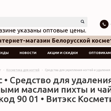
азине указаны оптовые цены.
тернет-магазин Белорусской косме
ЕНДЫ
НОВОСТИ
АКЦИИ И СКИДКИ
ОПТОВИКАМ
г
-
Косметика для ногтей
-
Средства для укрепления ногтей и удаления 
 • Средство для удаления
ыми маслами пихты и чай
код 90 01 • Витэкс Космет