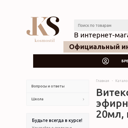
В интернет-маг
Официальный ин
БР
Главная
-
Катало
Вопросы и ответы
Витекс
Школа
эфирн
20мл, 
Будьте всегда в курсе!
Узнавайте о скидках и