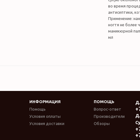
во время проце
антисептики, к
Применение: нан
ногтя не более 
маникюрной пал
мл
ИНФОРМАЦИЯ
ПОМОЩЬ
Д
+
Помощь
Вопрос-ответ
Д
Условия оплаты
Производители
Су
Условия доставки
Обзоры
+
+