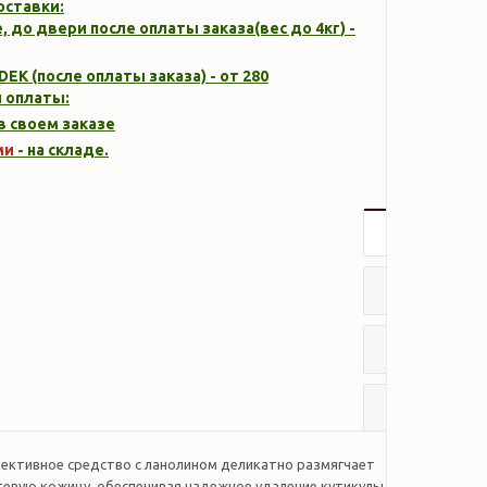
оставки:
, до двери после оплаты заказа(вес до
4кг
) -
DEK (после оплаты заказа) - от 280
 оплаты:
 в своем заказе
ми
- на складе.
Описание
Характер
Отзывы
Наличие
ективное средство с ланолином деликатно размягчает
тевую кожицу, обеспечивая надежное удаление кутикулы