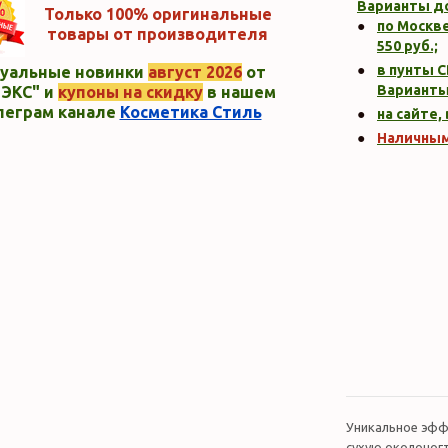
Варианты д
Только 100% оригинальные
по Москве
товары от производителя
550
руб.;
в пунты C
уальные новинки
август 2026
от
Варианты
ЭКС" и
купоны на скидку
в нашем
леграм канале
Косметика Стиль
на сайте,
Наличны
Уникальное эфф
сухую околоног