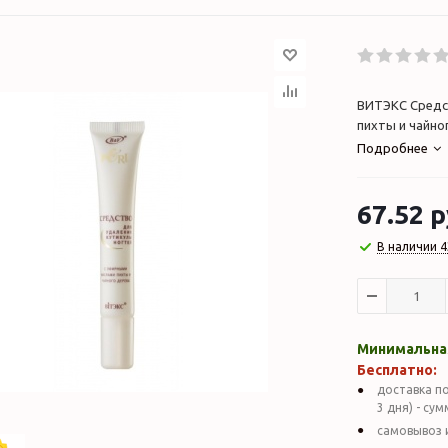
ВИТЭКС Средст
пихты и чайног
Подробнее
67.52
р
В наличии 4
Минимальная
Бесплатно:
доставка по
3 дня) - су
самовывоз 