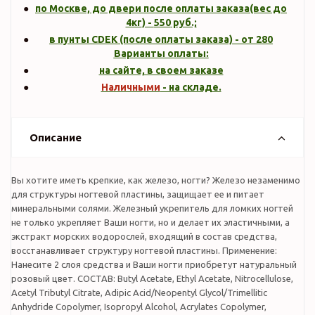
по Москве, до двери после оплаты заказа(вес до
4кг
) -
550
руб.;
в пунты CDEK (после оплаты заказа) - от 280
Варианты оплаты:
на сайте, в своем заказе
Наличными
- на складе.
Описание
Вы хотите иметь крепкие, как железо, ногти? Железо незаменимо
для структуры ногтевой пластины, защищает ее и питает
минеральными солями. Железный укрепитель для ломких ногтей
не только укрепляет Ваши ногти, но и делает их эластичными, а
экстракт морских водорослей, входящий в состав средства,
восстанавливает структуру ногтевой пластины. Применение:
Нанесите 2 слоя средства и Ваши ногти приобретут натуральный
розовый цвет. СОСТАВ: Butyl Acetate, Ethyl Acetate, Nitrocellulose,
Acetyl Tributyl Citrate, Adipic Acid/Neopentyl Glycol/Trimellitic
Anhydride Copolymer, Isopropyl Alcohol, Acrylates Copolymer,