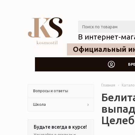
В интернет-маг
Официальный ин
БР
Главная
-
Катало
Вопросы и ответы
Белит
Школа
выпад
Целебн
Будьте всегда в курсе!
Узнавайте о скидках и