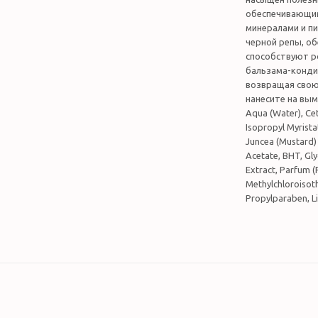
обеспечивающим
минералами и п
черной репы, об
способствуют р
бальзама-конди
возвращая свою 
нанесите на вым
Aqua (Water), Ce
Isopropyl Myrista
Juncea (Mustard) 
Acetate, BHT, Glyc
Extract, Parfum (
Methylchloroisoth
Propylparaben, Li