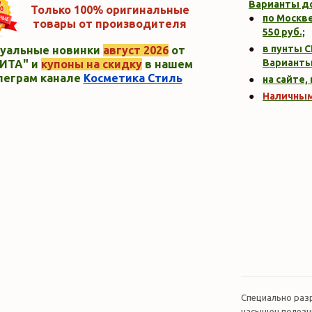
Варианты д
Только 100% оригинальные
по Москве
товары от производителя
550
руб.;
в пунты C
уальные новинки
август 2026
от
Варианты
ИТА" и
купоны на скидку
в нашем
леграм канале
Косметика Стиль
на сайте,
Наличны
Специально раз
насыщен полезн