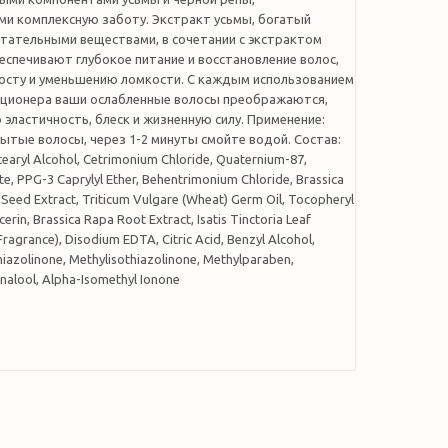
и комплексную заботу. Экстракт усьмы, богатый
итательными веществами, в сочетании с экстрактом
еспечивают глубокое питание и восстановление волос,
осту и уменьшению ломкости. С каждым использованием
ционера ваши ослабленные волосы преображаются,
эластичность, блеск и жизненную силу. Применение:
ытые волосы, через 1-2 минуты смойте водой. Состав:
tearyl Alcohol, Cetrimonium Chloride, Quaternium-87,
te, PPG-3 Caprylyl Ether, Behentrimonium Chloride, Brassica
Seed Extract, Triticum Vulgare (Wheat) Germ Oil, Tocopheryl
erin, Brassica Rapa Root Extract, Isatis Tinctoria Leaf
Fragrance), Disodium EDTA, Citric Acid, Benzyl Alcohol,
iazolinone, Methylisothiazolinone, Methylparaben,
nalool, Alpha-Isomethyl Ionone