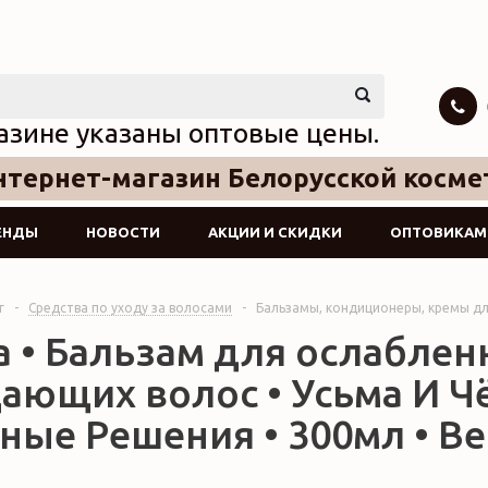
азине указаны оптовые цены.
тернет-магазин Белорусской косме
ЕНДЫ
НОВОСТИ
АКЦИИ И СКИДКИ
ОПТОВИКАМ
г
-
Средства по уходу за волосами
-
Бальзамы, кондиционеры, кремы дл
а • Бальзам для ослаблен
ающих волос • Усьма И Чё
ые Решения • 300мл • Bel