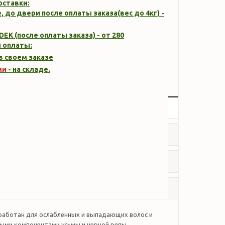
оставки:
, до двери после оплаты заказа(вес до
4кг
) -
DEK (после оплаты заказа) - от 280
 оплаты:
 в своем заказе
ми
- на складе.
Описание
Характер
Отзывы
Наличие
работан для ослабленных и выпадающих волос и
ыми компонентами усьмы и черной репы,