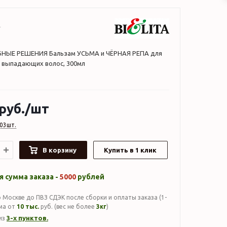
НЫЕ РЕШЕНИЯ Бальзам УСЬМА и ЧЁРНАЯ РЕПА для
 выпадающих волос, 300мл
руб.
/шт
03шт.
В корзину
Купить в 1 клик
 сумма заказа -
5000
рублей
 Москве до ПВЗ СДЭК после сборки и оплаты заказа (1-
мма от
10 тыс.
руб. (вес не более
3кг
)
3-х пунктов.
из