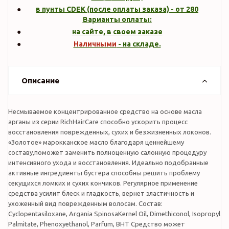
в пунты CDEK (после оплаты заказа) - от 280
Варианты оплаты:
на сайте, в своем заказе
Наличными
- на складе.
Описание
Несмываемое концентрированное средство на основе масла
арганы из серии RichHairCare способно ускорить процесс
восстановления поврежденных, сухих и безжизненных локонов.
«Золотое» марокканское масло благодаря ценнейшему
составу,поможет заменить полноценную салонную процедуру
интенсивного ухода и восстановления. Идеально подобранные
активные ингредиенты бустера способны решить проблему
секущихся ломких и сухих кончиков. Регулярное применение
средства усилит блеск и гладкость, вернет эластичность и
ухоженный вид поврежденным волосам. Состав:
Cyclopentasiloxane, Argania SpinosaKernel Oil, Dimethiconol, Isopropyl
Palmitate, Phenoxyethanol, Parfum, BHT Средство может