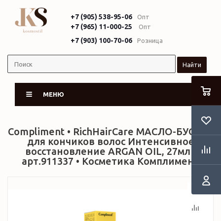
+7 (905) 538-95-06
Опт
+7 (965) 11-000-25
Опт
+7 (903) 100-70-06
Розница
Найти
МЕНЮ
Compliment • RichHairCare МАСЛО-БУСТЕР
для кончиков волос Интенсивное
восстановление ARGAN OIL, 27мл •
арт.911337 • Косметика Комплимент