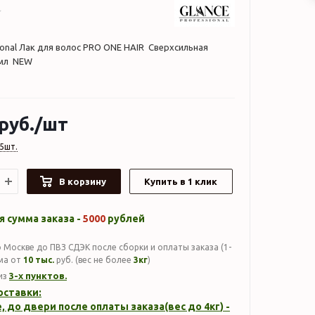
sional Лак для волос PRO ONE HAIR Сверхсильная
 мл NEW
руб.
/шт
5шт.
В корзину
Купить в 1 клик
 сумма заказа -
5000
рублей
 Москве до ПВЗ СДЭК после сборки и оплаты заказа (1-
мма от
10 тыс.
руб. (вес не более
3кг
)
3-х пунктов.
из
оставки:
, до двери после оплаты заказа(вес до
4кг
) -