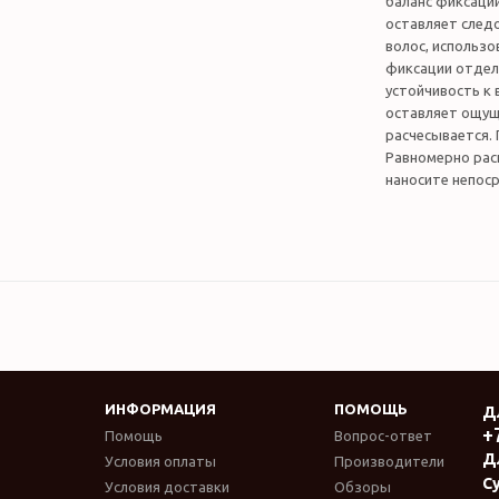
баланс фиксации
оставляет след
волос, использо
фиксации отдель
устойчивость к 
оставляет ощуще
расчесывается.
Равномерно рас
наносите непоср
ИНФОРМАЦИЯ
ПОМОЩЬ
Д
+
Помощь
Вопрос-ответ
Д
Условия оплаты
Производители
Су
Условия доставки
Обзоры