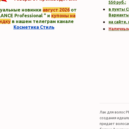
550
руб.;
в пунты C
уальные новинки
август 2026
от
Варианты
ANCE Professional " и
купоны на
идку
в нашем телеграм канале
на сайте,
Косметика Стиль
Наличны
Лак для волос 
создания идеаль
придает волоса