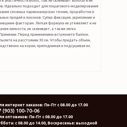
 и эластичности волос. Лак не склеивает волосы и не
ов. Идеально подходит для пошагового моделирования
вания сложных парикмахерских техник, проработки и
ных прядей и локонов. Супер фиксация, укрепление и
внешним факторам. Легкая формула не утяжеляет и не
ния липкости, не склеивает, а также легко
 Примение: Перед применением встряхните баллон.
пылите на расстоянии 30 см. Чтобы придать объем,
едственно на корни, приподнимая и подсушивая их.
ля интернет заказов
: Пн-Пт с 08.00 до 17.00
7 (903) 100-70-06
ля оптовиков:
Пн-Пт с 08.00 до 17.00
ббота: с 08.00 до 14.00, Воскресенье: выходной