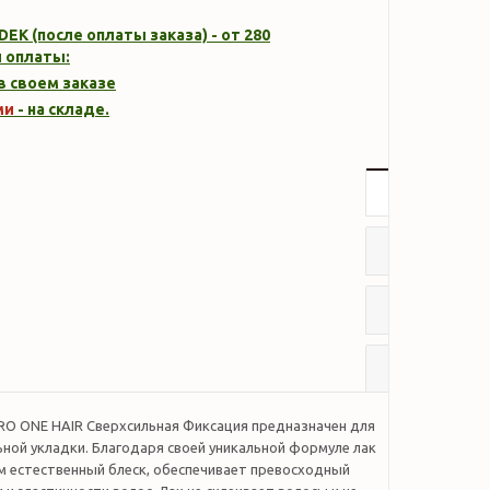
DEK (после оплаты заказа) - от 280
 оплаты:
 в своем заказе
ми
- на складе.
Описание
Характер
Отзывы
Наличие
PRO ONE HAIR Сверхсильная Фиксация предназначен для
ной укладки. Благодаря своей уникальной формуле лак
м естественный блеск, обеспечивает превосходный