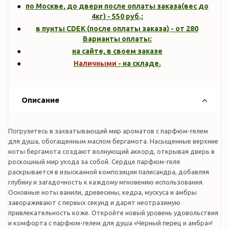
по Москве, до двери после оплаты заказа(вес до
4кг
) -
550
руб.;
в пунты CDEK (после оплаты заказа) - от 280
Варианты оплаты:
на сайте, в своем заказе
Наличными
- на складе.
Описание
Погрузитесь в захватывающий мир ароматов с парфюм-гелем
для душа, обогащенным маслом бергамота. Насыщенные верхние
ноты бергамота создают волнующий аккорд, открывая дверь в
роскошный мир ухода за собой. Сердце парфюм-геля
раскрывается в изысканной композиции палисандра, добавляя
глубину и загадочность к каждому мгновению использования.
Основные ноты ванили, древесины, кедра, мускуса и амбры
завораживают с первых секунд и дарят неотразимую
привлекательность коже. Откройте новый уровень удовольствия
и комфорта с парфюм-гелем для душа «Черный перец и амбра»!