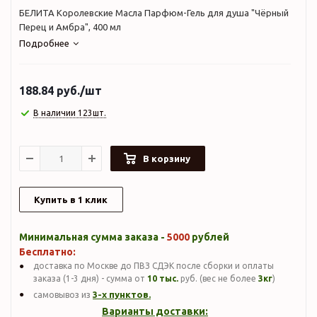
БЕЛИТА Королевские Масла Парфюм-Гель для душа "Чёрный
Перец и Амбра", 400 мл
Подробнее
188.84
руб.
/шт
В наличии 123шт.
В корзину
Купить в 1 клик
Минимальная сумма заказа -
5000
рублей
Бесплатно:
доставка по Москве до ПВЗ СДЭК после сборки и оплаты
заказа (1-3 дня) - сумма от
10 тыс.
руб. (вес не более
3кг
)
3-х пунктов.
самовывоз из
Варианты доставки: