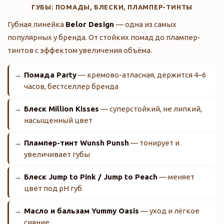
ГУБЫ: ПОМАДЫ, БЛЕСКИ, ПЛАМПЕР-ТИНТЫ
Губная линейка
Belor Design
— одна из самых
популярных у бренда. От стойких помад до плампер-
тинтов с эффектом увеличения объёма.
Помада Party
— кремово-атласная, держится 4–6
часов, бестселлер бренда
Блеск Million Kisses
— суперстойкий, не липкий,
насыщенный цвет
Плампер-тинт Wunsh Punsh
— тонирует и
увеличивает губы
Блеск Jump to Pink / Jump to Peach
— меняет
цвет под pH губ
Масло и бальзам Yummy Oasis
— уход и лёгкое
сияние