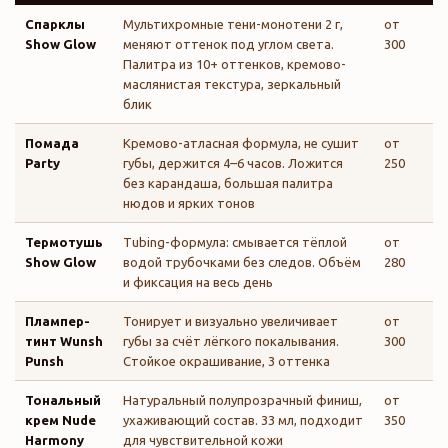
Спарклы
Мультихромные тени-монотени 2 г,
от
Show Glow
меняют оттенок под углом света.
300
Палитра из 10+ оттенков, кремово-
маслянистая текстура, зеркальный
блик
Помада
Кремово-атласная формула, не сушит
от
Party
губы, держится 4–6 часов. Ложится
250
без карандаша, большая палитра
нюдов и ярких тонов
Термотушь
Tubing-формула: смывается тёплой
от
Show Glow
водой трубочками без следов. Объём
280
и фиксация на весь день
Плампер-
Тонирует и визуально увеличивает
от
тинт Wunsh
губы за счёт лёгкого покалывания.
300
Punsh
Стойкое окрашивание, 3 оттенка
Тональный
Натуральный полупрозрачный финиш,
от
крем Nude
ухаживающий состав. 33 мл, подходит
350
Harmony
для чувствительной кожи