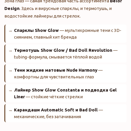
Зона глаз — самая трендовая часть ассортимента
Belor
Design
. Здесь и вирусные спарклы, и термотушь, и
водостойкие лайнеры для стрелок.
Спарклы Show Glow
— мультихромные тени с 3D-
сиянием, главный хит бренда
Термотушь Show Glow / Bad Doll Revolution
—
tubing-формула, смывается тёплой водой
Тени жидкие матовые Nude Harmony
—
комфортны для чувствительных глаз
Лайнер Show Glow Constanta и подводка Gel
Liner
— стойкие чёткие стрелки
Карандаши Automatic Soft и Bad Doll
—
механические, без затачивания