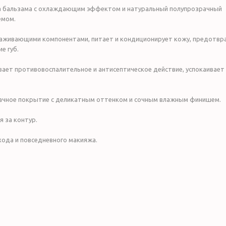
а бальзама с охлаждающим эффектом и натуральный полупрозрачный
емом.
хаживающими компонентами, питает и кондиционирует кожу, предотв
е губ.
ает противовоспалительное и антисептическое действие, успокаивает
зрачное покрытие с деликатным оттенком и сочным влажным финишем.
я за контур.
хода и повседневного макияжа.