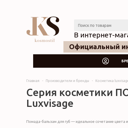
В интернет-маг
Официальный ин
БР
Главная
-
Производители и бренды
-
Косметика luxvisa
Серия косметики П
Luxvisage
Помада-бальзам для губ — идеальное сочетание цвета и