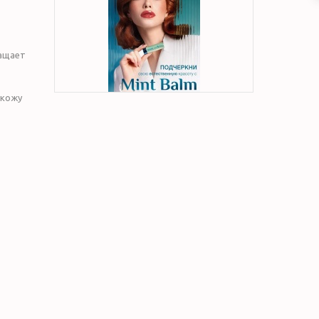
ращает
 кожу