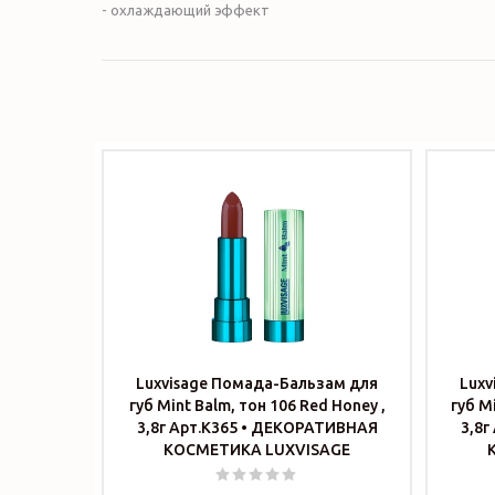
- охлаждающий эффект
Luxvisage Помада-Бальзам для
Luxv
губ Mint Balm, тон 106 Red Honey ,
губ M
3,8г Арт.К365 • ДЕКОРАТИВНАЯ
3,8г
КОСМЕТИКА LUXVISAGE