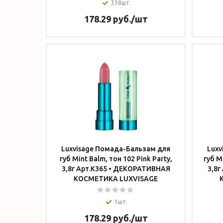
338шт.
178.29
руб.
/шт
Luxvisage Помада-Бальзам для
Luxv
губ Mint Balm, тон 102 Pink Party,
губ M
3,8г Арт.К365 • ДЕКОРАТИВНАЯ
3,8г Арт.К365 • ДЕКОРАТИВНАЯ
КОСМЕТИКА LUXVISAGE
1шт.
178.29
руб.
/шт