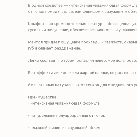
В одном средстве — интенсивная увлажняющая формул
оттенок помады с влажным финишем и визуальным объ
Комфортная кремово-гелевая текстура, обогащенная у
сухость и шелушение, обеспечивает мягкость и увлажнени
Ментол придает ощущение прохлады и свежести, оказыв
губ и снимает раздражение.
Легко скользит по губам, оставляя невесомое полупро
Без эффекта липкости или жирной плёнки, не растекаетс
6 изысканных натуральных оттенков для ежедневного у
Преимущества
- интенсивная увлажняющая формула
- натуральный полупрозрачный оттенок
- влажный финиш и визуальный объем