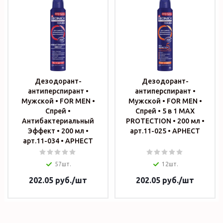
Дезодорант-
Дезодорант-
антиперспирант •
антиперспирант •
Мужской • FOR MEN •
Мужской • FOR MEN •
Спрей •
Спрей • 5 в 1 MAX
Антибактериальный
PROTECTION • 200 мл •
Эффект • 200 мл •
арт.11-025 • АРНЕСТ
арт.11-034 • АРНЕСТ
57шт.
12шт.
202.05
руб.
/шт
202.05
руб.
/шт