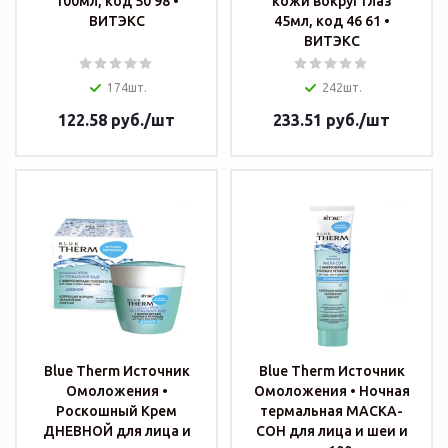
100мл, код 50 98 •
кожи вокруг глаз
ВИТЭКС
45мл, код 46 61 •
ВИТЭКС
174шт.
242шт.
122.58
руб.
/шт
233.51
руб.
/шт
Blue Therm Источник
Blue Therm Источник
Омоложения •
Омоложения • Ночная
Роскошный Крем
термальная МАСКА-
ДНЕВНОЙ для лица и
СОН для лица и шеи и