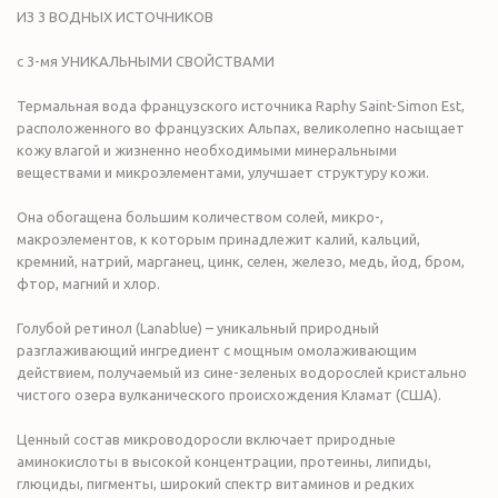
ИЗ 3 ВОДНЫХ ИСТОЧНИКОВ
с 3-мя УНИКАЛЬНЫМИ СВОЙСТВАМИ
Термальная вода французского источника Raphy Saint-Simon Est,
расположенного во французских Альпах, великолепно насыщает
кожу влагой и жизненно необходимыми минеральными
веществами и микроэлементами, улучшает структуру кожи.
Она обогащена большим количеством солей, микро-,
макроэлементов, к которым принадлежит калий, кальций,
кремний, натрий, марганец, цинк, селен, железо, медь, йод, бром,
фтор, магний и хлор.
Голубой ретинол (Lanablue) – уникальный природный
разглаживающий ингредиент с мощным омолаживающим
действием, получаемый из сине-зеленых водорослей кристально
чистого озера вулканического происхождения Кламат (США).
Ценный состав микроводоросли включает природные
аминокислоты в высокой концентрации, протеины, липиды,
глюциды, пигменты, широкий спектр витаминов и редких