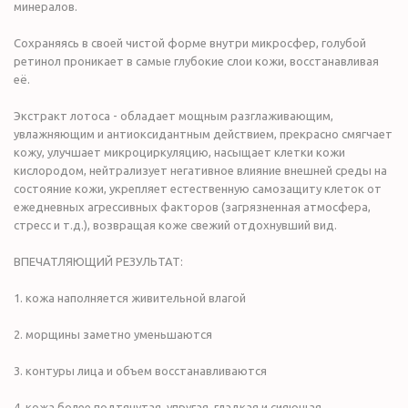
минералов.
Сохраняясь в своей чистой форме внутри микросфер, голубой
ретинол проникает в самые глубокие слои кожи, восстанавливая
её.
Экстракт лотоса - обладает мощным разглаживающим,
увлажняющим и антиоксидантным действием, прекрасно смягчает
кожу, улучшает микроциркуляцию, насыщает клетки кожи
кислородом, нейтрализует негативное влияние внешней среды на
состояние кожи, укрепляет естественную самозащиту клеток от
ежедневных агрессивных факторов (загрязненная атмосфера,
стресс и т.д.), возвращая коже свежий отдохнувший вид.
ВПЕЧАТЛЯЮЩИЙ РЕЗУЛЬТАТ:
1. кожа наполняется живительной влагой
2. морщины заметно уменьшаются
3. контуры лица и объем восстанавливаются
4. кожа более подтянутая, упругая, гладкая и сияющая