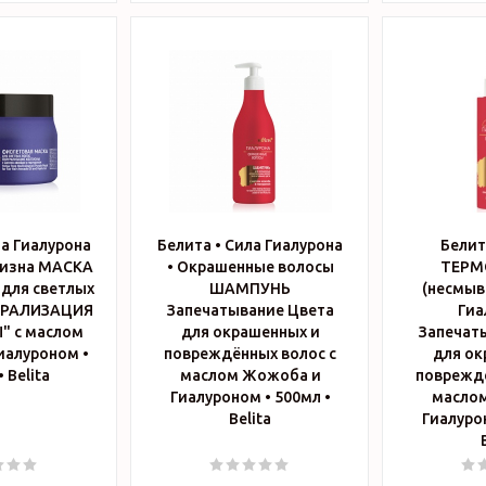
ла Гиалурона
Белита • Сила Гиалурона
Белит
тизна МАСКА
• Окрашенные волосы
ТЕРМ
для светлых
ШАМПУНЬ
(несмыв
ТРАЛИЗАЦИЯ
Запечатывание Цвета
Гиа
 с маслом
для окрашенных и
Запечат
иалуроном •
повреждённых волос с
для ок
300мл • Belita
маслом Жожоба и
повреждё
Гиалуроном • 500мл •
масло
Belita
Гиалурон