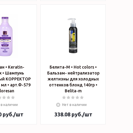
н • Keratin-
Белита-М • Hot colors •
x • Шампунь
Бальзам- нейтрализатор
ый КОРРЕКТОР
желтизны для холодных
мл • арт.Ф-579
оттенков блонд 140гр •
 Floresan
Belita-m
 в наличии
Нет в наличии
0
руб.
/шт
338.08
руб.
/шт