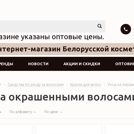
азине указаны оптовые цены.
тернет-магазин Белорусской косме
РЕНДЫ
НОВОСТИ
АКЦИИ И СКИДКИ
ОПТОВИ
г
-
Средства по уходу за волосами
-
Краски для волос
-
Уход за окра
за окрашенными волосам
По алфавиту
По цене