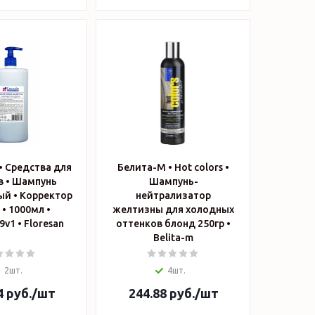
• Средства для
Белита-М • Hot colors •
в • Шампунь
Шампунь-
й • Корректор
нейтрализатор
 • 1000мл •
желтизны для холодных
арт.Ф-579v1 • Floresan
оттенков блонд 250гр •
Belita-m
2шт.
4шт.
4
руб.
/шт
244.88
руб.
/шт