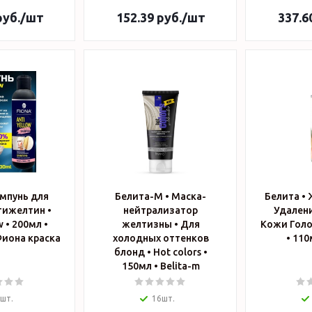
уб.
/шт
152.39
руб.
/шт
337.6
ампунь для
Белита-М • Маска-
Белита •
тижелтин •
нейтрализатор
Удалени
w • 200мл •
желтизны • Для
Кожи Голов
т.AY100 • Фиона краска
холодных оттенков
блонд • Hot colors •
150мл • Belita-m
шт.
16шт.