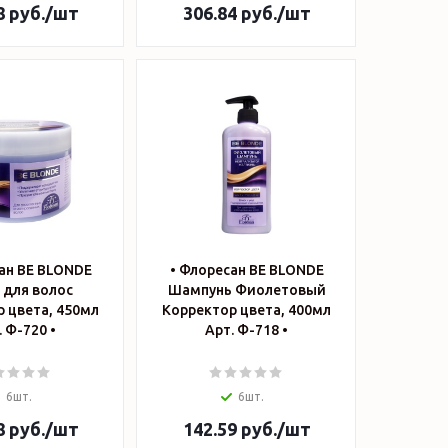
8
руб.
/шт
306.84
руб.
/шт
ан BE BLONDE
• Флоресан BE BLONDE
 для волос
Шампунь Фиолетовый
 цвета, 450мл
Корректор цвета, 400мл
. Ф-720 •
Арт. Ф-718 •
6шт.
6шт.
8
руб.
/шт
142.59
руб.
/шт