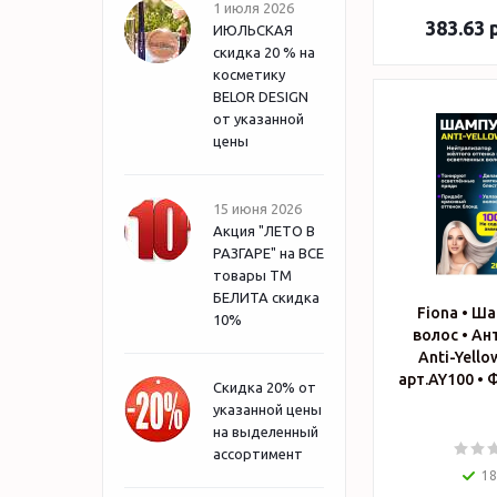
1 июля 2026
383.63
р
ИЮЛЬСКАЯ
скидка 20 % на
косметику
BELOR DESIGN
от указанной
цены
15 июня 2026
Акция "ЛЕТО В
РАЗГАРЕ" на ВСЕ
товары ТМ
БЕЛИТА скидка
Fiona • Ш
10%
волос • Ан
Anti-Yello
ар
Скидка 20% от
указанной цены
на выделенный
ассортимент
18