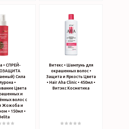
а • СПРЕЙ-
Витекс • Шампунь для
ОЗАЩИТА
окрашенных волос •
аемый) Сила
Защита и Яркость Цвета
лурона •
• Hair Aha Clinic • 450мл •
ывание Цвета
Витэкс Косметика
рашенных и
нных волос с
м Жожоба и
ом • 150мл •
Belita