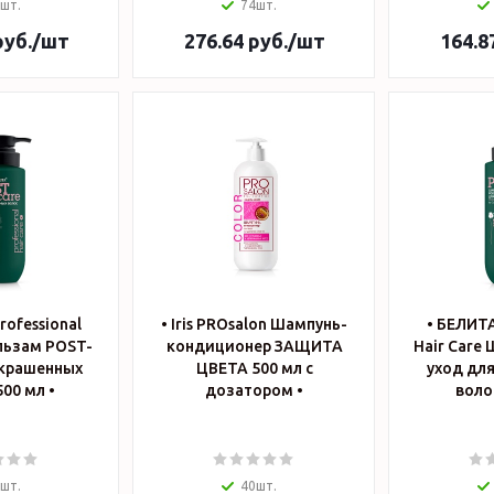
шт.
74шт.
уб.
/шт
276.64
руб.
/шт
164.8
rofessional
• Iris PROsalon Шампунь-
• БЕЛИТА
альзам POST-
кондиционер ЗАЩИТА
Hair Care
окрашенных
ЦВЕТА 500 мл с
уход дл
500 мл •
дозатором •
воло
шт.
40шт.