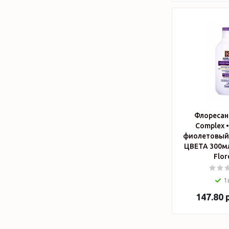
Флоресан 
Complex 
фиолетовый
ЦВЕТА 300мл
Flor
1
147.80
р