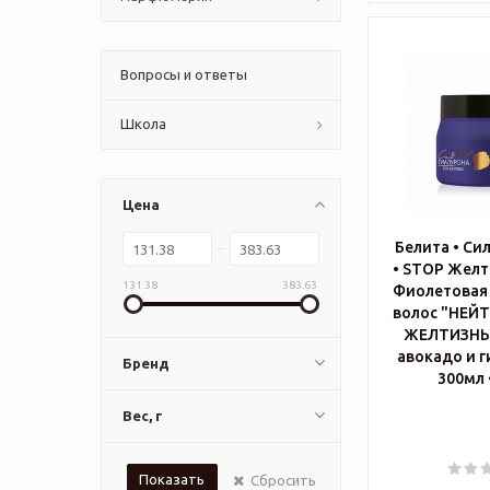
Вопросы и ответы
Школа
Цена
Белита • Си
• STOP Жел
131.38
383.63
Фиолетовая 
волос "НЕЙ
ЖЕЛТИЗНЫ"
авокадо и г
Бренд
Вес, г
Сбросить