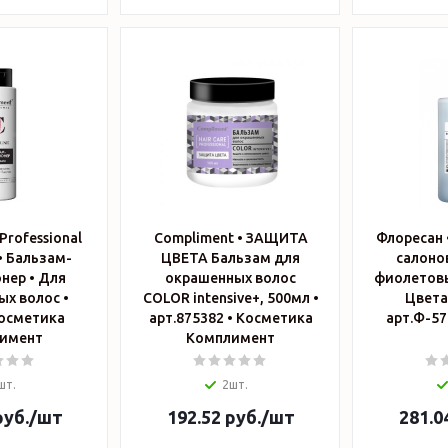
Professional
Compliment • ЗАЩИТА
Флоресан 
 • Бальзам-
ЦВЕТА Бальзам для
салоно
нер • Для
окрашенных волос
фиолетовы
х волос •
COLOR intensive+, 500мл •
Цвета
арт.875382 • Косметика
имент
Комплимент
шт.
2шт.
уб.
/шт
192.52
руб.
/шт
281.0