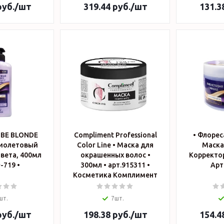
уб.
/шт
319.44
руб.
/шт
131.3
 BE BLONDE
Compliment Professional
• Флорес
иолетовый
Color Line • Маска для
Маска
вета, 400мл
окрашенных волос •
Корректор
-719 •
300мл • арт.915311 •
Арт
Косметика Комплимент
шт.
7шт.
уб.
/шт
198.38
руб.
/шт
154.4