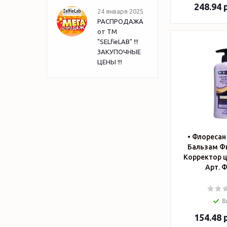
248.94
р
24 января 2025
РАСПРОДАЖА
от ТМ
"SELfieLAB" !!!
ЗАКУПОЧНЫЕ
ЦЕНЫ !!!
• Флоресан
Бальзам Ф
Корректор ц
Арт. Ф
8
154.48
р