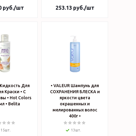
0
руб.
/шт
253.13
руб.
/шт
 Жидкость Для
• VALEUR Шампунь для
я Краски • С
СОХРАНЕНИЯ БЛЕСКА и
ы • Hot Colors
яркости цвета
• 110мл • Belita
окрашенных и
мелированных волос
400г •
15шт.
13шт.