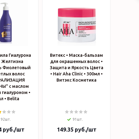
Сила Гиалурона
Витекс • Маска-бальзам
P Желтизна
для окрашенных волос •
 Фиолетовый
Защита и Яркость Цвета
етлых волос
• Hair Aha Clinic • 300мл •
РАЛИЗАЦИЯ
Витэкс Косметика
Ы" с маслом
 гиалуроном •
500мл • Belita
92шт.
91шт.
4
руб.
/шт
149.35
руб.
/шт