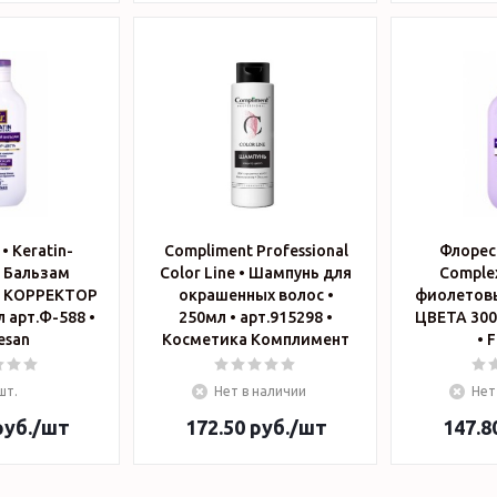
• Keratin-
Compliment Professional
Флореса
• Бальзам
Color Line • Шампунь для
Comple
 КОРРЕКТОР
окрашенных волос •
фиолетов
 арт.Ф-588 •
250мл • арт.915298 •
ЦВЕТА 300 
esan
Косметика Комплимент
•
шт.
Нет в наличии
Нет
уб.
/шт
172.50
руб.
/шт
147.8