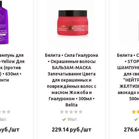
Шампунь для
Белита • Сила Гиалурона
Белита • 
i-Yellow Для
• Окрашенные волосы
• STO
к (против
БАЛЬЗАМ-МАСКА
ШАМПУНЬ
 • 630мл •
Запечатывание Цвета
для св
енти
для окрашенных и
"НЕЙТ
повреждённых волос с
ЖЕЛТИЗН
маслом Жожоба и
авокадо и
Гиалуроном • 300мл •
Belita
8шт.
96шт.
уб.
/шт
229.14
руб.
/шт
276.6