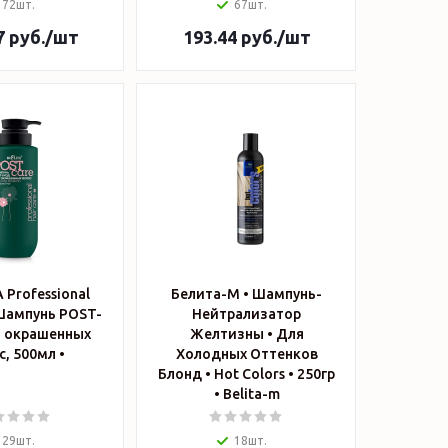
72шт.
67шт.
7
руб.
/шт
193.44
руб.
/шт
 Professional
Белита-М • Шампунь-
 Шампунь POST-
Нейтрализатор
я окрашенных
Желтизны • Для
с, 500мл •
Холодных Оттенков
Блонд • Hot Colors • 250гр
• Belita-m
29шт.
18шт.