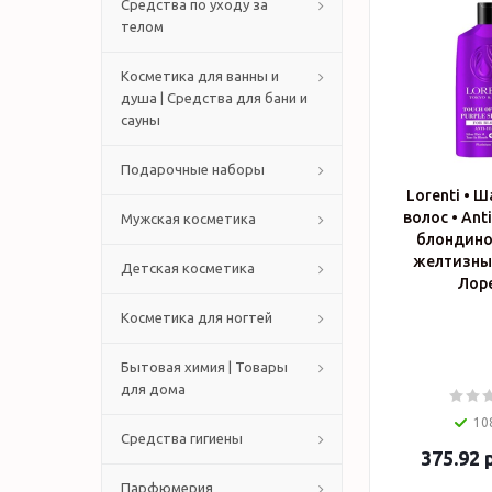
Средства по уходу за
телом
Косметика для ванны и
душа | Средства для бани и
сауны
Подарочные наборы
Lorenti • 
волос • Ant
Мужская косметика
блондино
желтизны)
Детская косметика
Лор
Косметика для ногтей
Бытовая химия | Товары
для дома
10
Средства гигиены
375.92
р
Парфюмерия