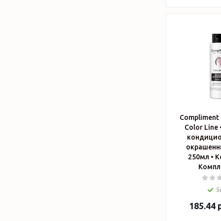
Compliment 
Color Line
кондицио
окрашенны
250мл • Косметика
Компл
5
185.44
р