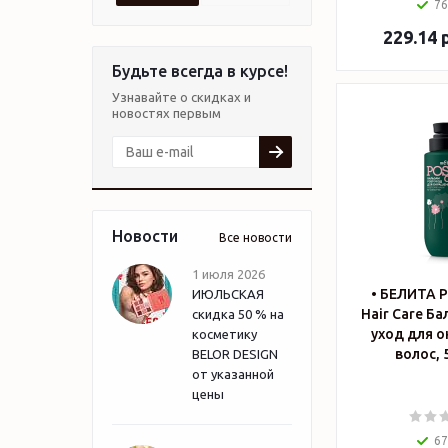
76
229.14
р
Будьте всегда в курсе!
Узнавайте о скидках и
новостях первым
Новости
Все новости
1 июля 2026
• БЕЛИТА P
ИЮЛЬСКАЯ
Hair Care Б
скидка 50 % на
уход для 
косметику
волос, 
BELOR DESIGN
от указанной
цены
67