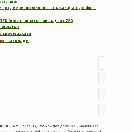
оставки:
, до двери после оплаты заказа(вес до
4кг
) -
DEK (после оплаты заказа) - от 280
 оплаты:
 в своем заказе
ми
- на складе.
Описание
Характер
Отзывы
Наличие
НИЕ А ты знаешь, что каждая девочка – маленькая
-да! Ты тоже волшебница, ведь у тебя есть сказочный