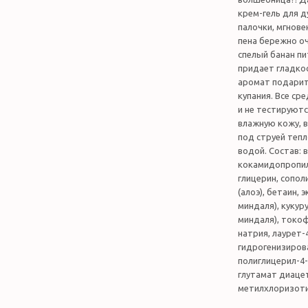
крем-гель для д
палочки, мгнове
пена бережно оч
спелый банан п
придает гладко
аромат подарит
купания. Все ср
и не тестируютс
влажную кожу, в
под струей тепл
водой. Состав: 
кокамидопропила
глицерин, сопол
(алоэ), бетаин, 
миндаля), кукур
миндаля), токоф
натрия, лаурет-
гидрогенизиров
полиглицерил-4-
глутамат диаце
метилхлоризоти