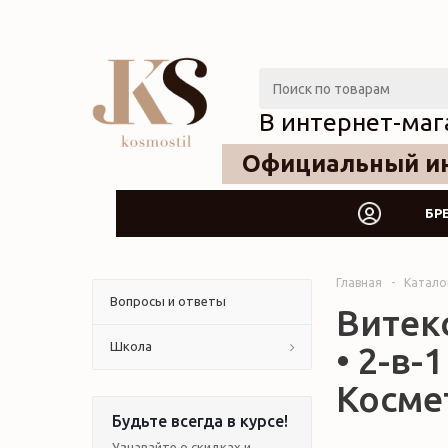
В интернет-маг
Официальный ин
БР
Главная
-
Катало
Вопросы и ответы
Витекс
Школа
• 2-в-
Косме
Будьте всегда в курсе!
Узнавайте о скидках и