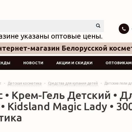
азине указаны оптовые цены.
тернет-магазин Белорусской косме
ЕНДЫ
НОВОСТИ
АКЦИИ И СКИДКИ
ОПТОВИКАМ
г
-
Детская косметика
-
Средства для купания детей
-
Детские гели д
 • Крем-Гель Детский • Д
1 • Kidsland Magic Lady • 3
тика