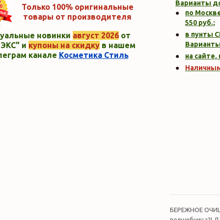
Варианты д
Только 100% оригинальные
по Москве
товары от производителя
550
руб.;
в пунты C
уальные новинки
август 2026
от
Варианты
ЭКС" и
купоны на скидку
в нашем
леграм канале
Косметика Стиль
на сайте,
Наличны
БЕРЕЖНОЕ ОЧИЩЕ
волшебница?! Да