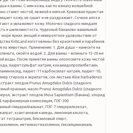
уша и ванны. С ним кожа, как по взмаху волшебной
нно станет чистой, нежной и мягкой. Кремовая пушистая
ищает кожу, не сушит и не раздражает. Сочное алоэ и
итают и увлажняют кожу. Молочко сладкого миндаля
сть и шелковистость. Чудесный бананово-ванильный
 море ярких эмоций и невероятное удовольствие от
едства KidsLand изготовлены без красителей и парабенов
я на животных. Применение: 1. Для душа – нанесите на
спеньте, смойте водой. 2. Для ванны – вспеньте 15-20 мл
ой воды. После принятия ванны ополосните кожу чистой
вода, лауретсульфат натрия, кокамидопропилбетаин,
миноксид, лаурет-11 карбоксилат натрия, лаурет-10,
имер стирола и акрилатов, сок листьев Aloe barbadensis
экстракт плодов Prunus Amygdalus Dulcis (сладкого
узный крахмал, масло Prunus Amygdalus Dulcis (сладкого
ерол, экстракт плодов Musa Sapientium (банана), хлорид
4, парфюмерная композиция, ПЭГ-200
анный глицерилпальмат, ПЭГ-7 глицерилкокоат,
капрат, ксантановая камедь, лимонная кислота,
тат тетранатрия, бензиловый спирт,
азолинон, метилизотиазолинон, гексилциннамаль