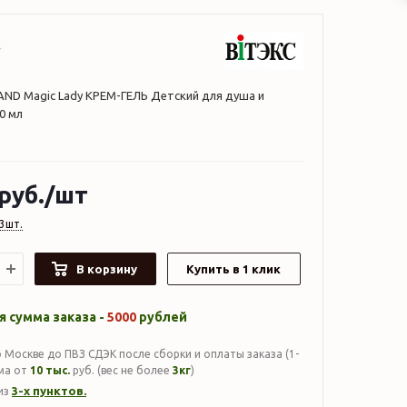
ND Magic Lady КРЕМ-ГЕЛЬ Детский для душа и
00 мл
руб.
/шт
3шт.
В корзину
Купить в 1 клик
 сумма заказа -
5000
рублей
 Москве до ПВЗ СДЭК после сборки и оплаты заказа (1-
мма от
10 тыс.
руб. (вес не более
3кг
)
3-х пунктов.
из