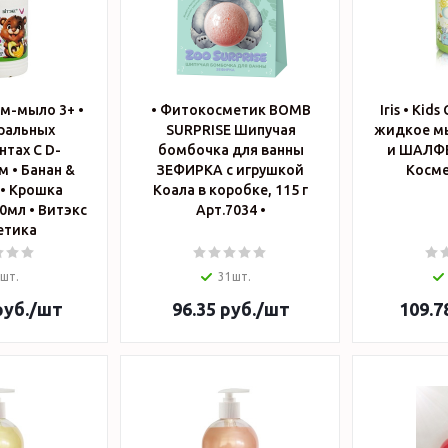
ем-мыло 3+ •
• Фитокосметик BOMB
Iris • Kid
ральных
SURPRISE Шипучая
жидкое м
тах С D-
бомбочка для ванны
и ШАЛФЕ
 • Банан &
ЗЕФИРКА с игрушкой
Косме
• Крошка
Коала в коробке, 115 г
• Витэкс
Арт.7034 •
етика
шт.
31шт.
уб.
/шт
96.35
руб.
/шт
109.7