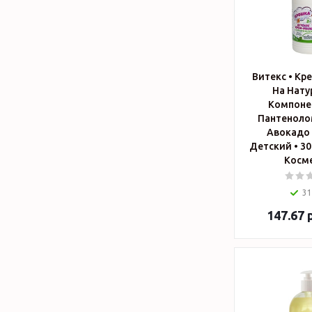
Витекс • Кр
На Нату
Компонен
Пантенолом
Авокадо 
Детский • 300мл 
Косм
31
147.67
р