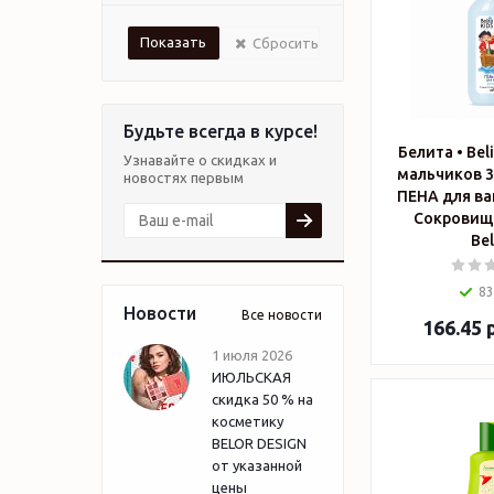
Сбросить
Будьте всегда в курсе!
Белита • Beli
Узнавайте о скидках и
мальчиков 3
новостях первым
ПЕНА для ва
Сокровищ"
Bel
83
Новости
Все новости
166.45
р
1 июля 2026
ИЮЛЬСКАЯ
скидка 50 % на
косметику
BELOR DESIGN
от указанной
цены