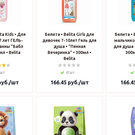
ta Kids • Для
Белита • Belita Girls для
Белита • 
7 лет ГЕЛЬ-
девочек 7-10лет Гель для
мальчиков
анны "Бабл
душа • "Пенная
для душа 
Гам" • 300мл • Belita
Вечеринка" • 300мл •
Belita
шт.
41шт.
уб.
/шт
166.45
руб.
/шт
166.4