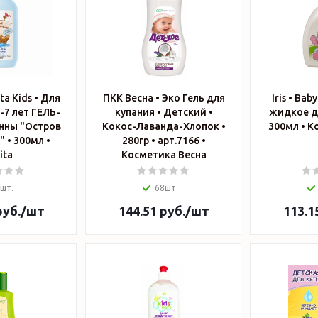
ta Kids • Для
ПКК Весна • Эко Гель для
Iris • Ba
-7 лет ГЕЛЬ-
купания • Детский •
жидкое д
нны "Остров
Кокос-Лаванда-Хлопок •
30
 • 300мл •
280гр • арт.7166 •
ita
Косметика Весна
шт.
68шт.
уб.
/шт
144.51
руб.
/шт
113.1