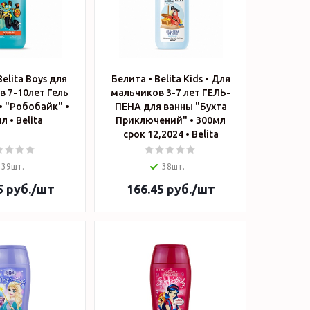
Belita Boys для
Белита • Belita Kids • Для
 7-10лет Гель
мальчиков 3-7 лет ГЕЛЬ-
• "Робобайк" •
ПЕНА для ванны "Бухта
300мл • Belita
Приключений" • 300мл
срок 12,2024 • Belita
39шт.
38шт.
5
руб.
/шт
166.45
руб.
/шт