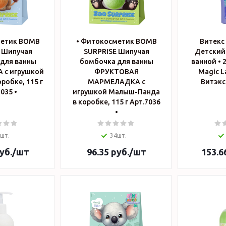
метик BOMB
• Фитокосметик BOMB
Витекс 
 Шипучая
SURPRISE Шипучая
Детский 
для ванны
бомбочка для ванны
ванной • 2
 с игрушкой
ФРУКТОВАЯ
Magic L
робке, 115 г
МАРМЕЛАДКА с
Витэкс
Арт.7035 •
игрушкой Малыш-Панда
в коробке, 115 г Арт.7036
•
шт.
34шт.
уб.
/шт
96.35
руб.
/шт
153.6