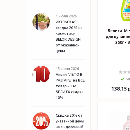
1 июля 2026
ИЮЛЬСКАЯ
скидка 20 % на
Белита-М •
косметику
для купания
BELOR DESIGN
25
от указанной
цены
15 июня 2026
Акция "ЛЕТО В
58
РАЗГАРЕ" на ВСЕ
товары ТМ
138.15
р
БЕЛИТА скидка
10%
Скидка 20% от
указанной цены
на выделенный