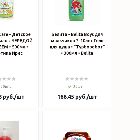
s Care • Детское
Белита • Belita Boys для
ыло с ЧЕРЕДОЙ
мальчиков 7-10лет Гель
ЕМ • 500мл •
для душа • "Турборобот"
тика Ирис
• 300мл • Belita
30шт.
30шт.
8
руб.
/шт
166.45
руб.
/шт