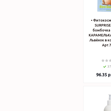
• Фитокос
SURPRISE
бомбочка 
КАРАМЕЛЬКА
Львёнок в ко
37
96.35
р