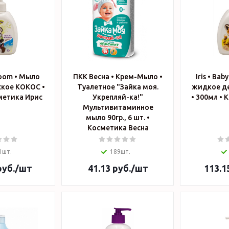
 Boom • Мыло
ПКК Весна • Крем-Мыло •
Iris • Ba
кое КОКОС •
Туалетное "Зайка моя.
жидкое д
 • Косметика Ирис
Укрепляй-ка!"
• 
Мультивитаминное
мыло 90гр., 6 шт. •
Косметика Весна
1шт.
189шт.
уб.
/шт
41.13
руб.
/шт
113.1