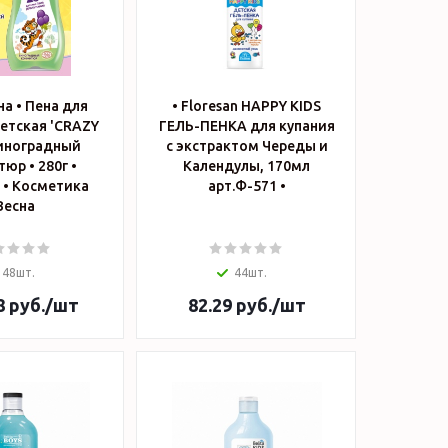
а • Пена для
• Floresan HAPPY KIDS
етская 'CRAZY
ГЕЛЬ-ПЕНКА для купания
иноградный
с экстрактом Череды и
юр • 280г •
Календулы, 170мл
тика
арт.Ф-571 •
Весна
48шт.
44шт.
8
руб.
/шт
82.29
руб.
/шт