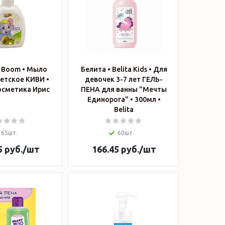
by Boom • Мыло
Белита • Belita Kids • Для
етское КИВИ •
девочек 3-7 лет ГЕЛЬ-
0мл • Косметика Ирис
ПЕНА для ванны "Мечты
Единорога" • 300мл •
Belita
65шт.
60шт.
5
руб.
/шт
166.45
руб.
/шт