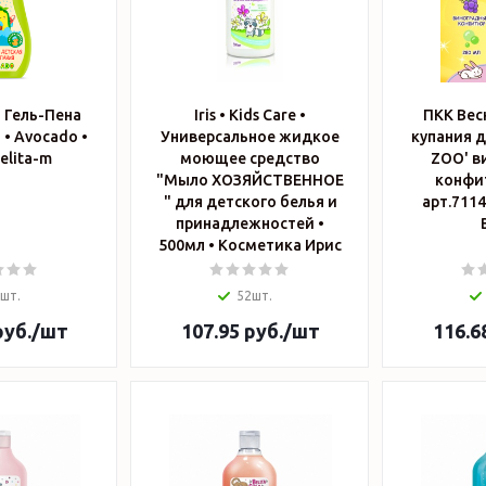
 Гель-Пена
Iris • Kids Care •
ПКК Весн
 • Avocado •
Универсальное жидкое
купания д
0г • Belita-m
моющее средство
ZOO' в
"Мыло ХОЗЯЙСТВЕННОЕ
конфит
" для детского белья и
арт.7114 • Косме
принадлежностей •
500мл • Косметика Ирис
шт.
52шт.
уб.
/шт
107.95
руб.
/шт
116.6