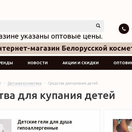
азине указаны оптовые цены.
тернет-магазин Белорусской косме
РЕНДЫ
НОВОСТИ
АКЦИИ И СКИДКИ
ОПТОВИ
г
-
Детская косметика
-
Средства для купания детей
тва для купания детей
Детские гели для душа
гипоаллергенные