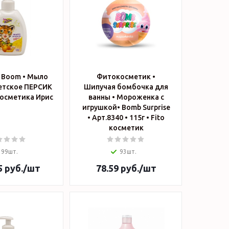
by Boom • Мыло
Фитокосметик •
етское ПЕРСИК
Шипучая бомбочка для
300мл • Косметика Ирис
ванны • Мороженка с
игрушкой• Bomb Surprise
• Арт.8340 • 115г • Fito
косметик
99шт.
93шт.
5
руб.
/шт
78.59
руб.
/шт