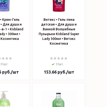
• Крем-Гель
Витекс • Гель-пена
• Для душа и
детская • Для душа и
-в-1 • Kidsland
Ванной Волшебные
ady • 300мл •
Пузырьки Kidsland Super
 Косметика
Lady 300мл • Витэкс
Косметика
33шт.
33шт.
6
руб.
/шт
153.66
руб.
/шт