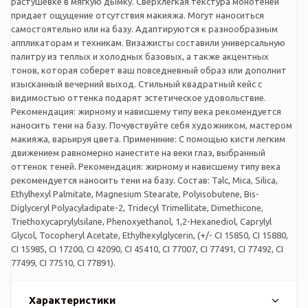
растушевке в мягкую дымку. Сверхлегкая текстура монотеней
придает ощущение отсутствия макияжа. Могут наноситься
самостоятельно или на базу. Адаптируются к разнообразным
аппликаторам и техникам. Визажисты составили универсальную
палитру из теплых и холодных базовых, а также акцентных
тонов, которая соберет ваш повседневный образ или дополнит
изысканный вечерний выход. Стильный квадратный кейс с
видимостью оттенка подарят эстетическое удовольствие.
Рекомендация: жирному и нависшему типу века рекомендуется
наносить тени на базу. Почувствуйте себя художником, мастером
макияжа, варьируя цвета. Примениние: С помощью кисти легким
движением равномерно нанестите на веки глаз, выбранный
оттенок теней. Рекомендация: жирному и нависшему типу века
рекомендуется наносить тени на базу. Состав: Talc, Mica, Silica,
Ethylhexyl Palmitate, Magnesium Stearate, Polyisobutene, Bis-
Diglyceryl Polyacyladipate-2, Tridecyl Trimellitate, Dimethicone,
Triethoxycaprylylsilane, Phenoxyethanol, 1,2-Hexanediol, Caprylyl
Glycol, Tocopheryl Acetate, Ethylhexylglycerin, (+/- CI 15850, CI 15880,
CI 15985, CI 17200, CI 42090, CI 45410, CI 77007, CI 77491, CI 77492, CI
77499, CI 77510, CI 77891).
Характеристики