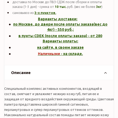
доставка по Москве до ПВЗ СДЭК после сборки и оплаты
заказа (1-3 дня) - сумма от
10 тыс.
руб. (вес не более
3кг
)
3-х пунктов.
самовывоз из
Варианты доставки:
по Москве, до двери после оплаты заказа(вес до
4кг
) -
550
руб.;
в пунты CDEK (после оплаты заказа) - от 280
Варианты оплаты:
на сайте, в своем заказе
Наличными
- на складе.
Описание
Специальный комплекс активных компонентов, входящий в
состав, смягчает и увлажняет нежную кожу губ, питая ее и
защищая от вредного воздействия окружающей среды. Цветовая
палитра представлена широкой гаммой сатиновых,
перламутровых и супер перламутровых оттенков оттенков.
Максимально натуральный состав помады питает нежную кожу