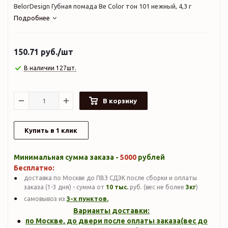
BelorDesign Губная помада Be Color тон 101 нежный, 4,3 г
Подробнее
150.71
руб.
/шт
В наличии 127шт.
В корзину
Купить в 1 клик
Минимальная сумма заказа -
5000
рублей
Бесплатно:
доставка по Москве до ПВЗ СДЭК после сборки и оплаты
заказа (1-3 дня) - сумма от
10 тыс.
руб. (вес не более
3кг
)
3-х пунктов.
самовывоз из
Варианты доставки:
по Москве, до двери после оплаты заказа(вес до