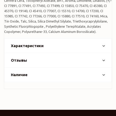
Cerifera Cera, Tocopheryl Acetate, BHT, Aroma, Limonene, Linalool, (+/-
CI 77891, CI 77491, CI 77492, CI 77499, CI 15850, CI 75470, CI 45380, CI
45370, CI 19140, CI 45410, CI 77007, CI 15510, CI 14700, CI 17200, CI
15985, CI 77742, CI 77266, CI 77000, CI 15880, CI 77510, CI 74160, Mica,
Tin Oxide, Talc, Silica, Silica Dimethyl Silylate, Triethoxycaprylylsilane,
Synthetic Fluorphlogopite , Polyethylene Terephtalate, Acrylates
Copolymer, Polyurethane-33, Calcium Aluminum Borosilicate).
Характеристики
Отзывы
Наличие