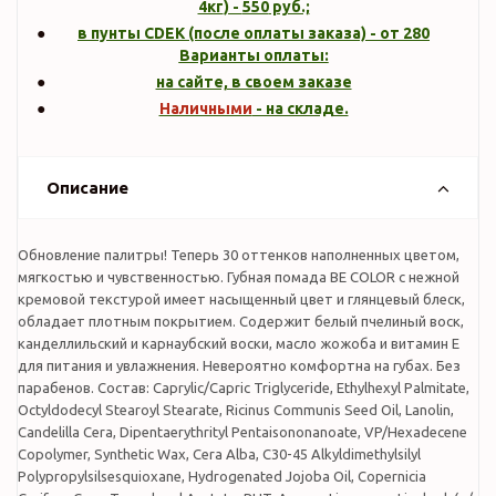
4кг
) -
550
руб.;
в пунты CDEK (после оплаты заказа) - от 280
Варианты оплаты:
на сайте, в своем заказе
Наличными
- на складе.
Описание
Обновление палитры! Теперь 30 оттенков наполненных цветом,
мягкостью и чувственностью. Губная помада BE COLOR с нежной
кремовой текстурой имеет насыщенный цвет и глянцевый блеск,
обладает плотным покрытием. Содержит белый пчелиный воск,
канделлильский и карнаубский воски, масло жожоба и витамин Е
для питания и увлажнения. Невероятно комфортна на губах. Без
парабенов. Состав: Caprylic/Capric Triglyceride, Ethylhexyl Palmitate,
Octyldodecyl Stearoyl Stearate, Ricinus Communis Seed Oil, Lanolin,
Candelilla Cera, Dipentaerythrityl Pentaisononanoate, VP/Hexadecene
Copolymer, Synthetic Wax, Cera Alba, C30-45 Alkyldimethylsilyl
Polypropylsilsesquioxane, Hydrogenated Jojoba Oil, Copernicia